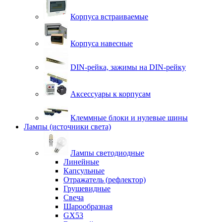
Корпуса встраиваемые
Корпуса навесные
DIN-рейка, зажимы на DIN-рейку
Аксессуары к корпусам
Клеммные блоки и нулевые шины
Лампы (источники света)
Лампы светодиодные
Линейные
Капсульные
Отражатель (рефлектор)
Грушевидные
Свеча
Шарообразная
GX53