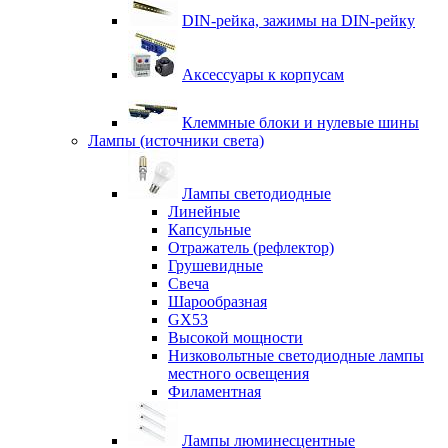
DIN-рейка, зажимы на DIN-рейку
Аксессуары к корпусам
Клеммные блоки и нулевые шины
Лампы (источники света)
Лампы светодиодные
Линейные
Капсульные
Отражатель (рефлектор)
Грушевидные
Свеча
Шарообразная
GX53
Высокой мощности
Низковольтные светодиодные лампы
местного освещения
Филаментная
Лампы люминесцентные