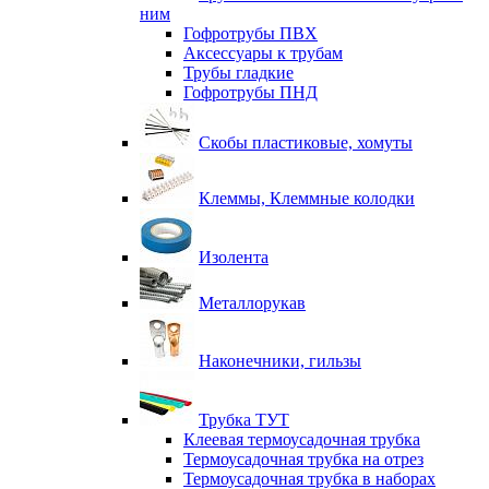
ним
Гофротрубы ПВХ
Аксессуары к трубам
Трубы гладкие
Гофротрубы ПНД
Скобы пластиковые, хомуты
Клеммы, Клеммные колодки
Изолента
Металлорукав
Наконечники, гильзы
Трубка ТУТ
Клеевая термоусадочная трубка
Термоусадочная трубка на отрез
Термоусадочная трубка в наборах