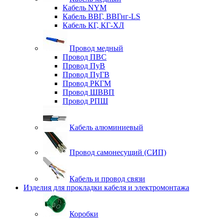
Кабель NYM
Кабель ВВГ, ВВГнг-LS
Кабель КГ, КГ-ХЛ
Провод медный
Провод ПВС
Провод ПуВ
Провод ПуГВ
Провод РКГМ
Провод ШВВП
Провод РПШ
Кабель алюминиевый
Провод самонесущий (СИП)
Кабель и провод связи
Изделия для прокладки кабеля и электромонтажа
Коробки