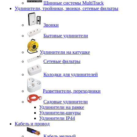
Шинные системы MultiTrack
Удлинители, тройники, звонки, сетевые фильтры
Звонки
Бытовые удлинители
Удлинители на катушке
Сетевые фильтры
Колодки для удлинителей
Разветвители, переходники
Садовые удлинители
Удлинители на рамке
Удлинители-шнуры
Удлинители IP44
Кабель и провод
Кабель медный