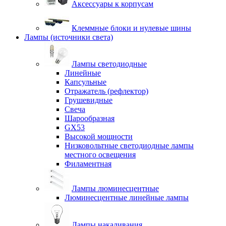
Аксессуары к корпусам
Клеммные блоки и нулевые шины
Лампы (источники света)
Лампы светодиодные
Линейные
Капсульные
Отражатель (рефлектор)
Грушевидные
Свеча
Шарообразная
GX53
Высокой мощности
Низковольтные светодиодные лампы
местного освещения
Филаментная
Лампы люминесцентные
Люминесцентные линейные лампы
Лампы накаливания