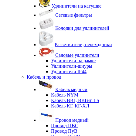
Удлинители на катушке
Сетевые фильтры
Колодки для удлинителей
Разветвители, переходники
Садовые удлинители
Удлинители на рамке
Удлинители-шнуры
Удлинители IP44
Кабель и провод
Кабель медный
Кабель NYM
Кабель ВВГ, ВВГнг-LS
Кабель КГ, КГ-ХЛ
Провод медный
Провод ПВС
Провод ПуВ