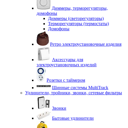
Диммеры, терморегуляторы,
домофоны
Диммеры (светорегуляторы)
Терморегуляторы (термостаты)
Домофоны
Ретро электроустановочные изделия
Аксессуары для
электроустановочных изделий
Розетки с таймером
Шинные системы MultiTrack
Удлинители, тройники, звонки, сетевые фильтры
Звонки
Бытовые удлинители