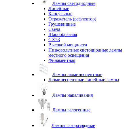
Лампы светодиодные
Линейные
Капсульные
Отражатель (рефлектор)
Грушевидные
Свеча
Шарообразная
GX53
Высокой мощности
Низковольтные светодиодные лампы
местного освещения
Филаментная
Лампы люминесцентные
Люминесцентные линейные лампы
Лампы накаливания
Лампы галогенные
Лампы газоразрядные