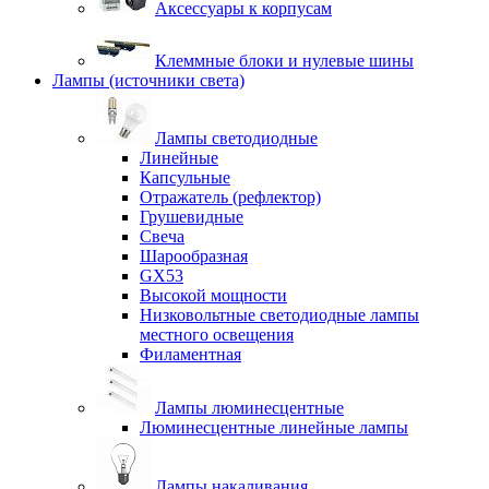
Аксессуары к корпусам
Клеммные блоки и нулевые шины
Лампы (источники света)
Лампы светодиодные
Линейные
Капсульные
Отражатель (рефлектор)
Грушевидные
Свеча
Шарообразная
GX53
Высокой мощности
Низковольтные светодиодные лампы
местного освещения
Филаментная
Лампы люминесцентные
Люминесцентные линейные лампы
Лампы накаливания