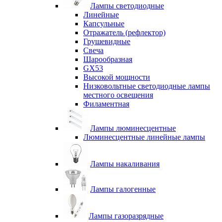
Лампы светодиодные
Линейные
Капсульные
Отражатель (рефлектор)
Грушевидные
Свеча
Шарообразная
GX53
Высокой мощности
Низковольтные светодиодные лампы
местного освещения
Филаментная
Лампы люминесцентные
Люминесцентные линейные лампы
Лампы накаливания
Лампы галогенные
Лампы газоразрядные