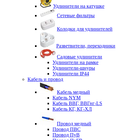
Удлинители на катушке
Сетевые фильтры
Колодки для удлинителей
Разветвители, переходники
Садовые удлинители
Удлинители на рамке
Удлинители-шнуры
Удлинители IP44
Кабель и провод
Кабель медный
Кабель NYM
Кабель ВВГ, ВВГнг-LS
Кабель КГ, КГ-ХЛ
Провод медный
Провод ПВС
Провод ПуВ