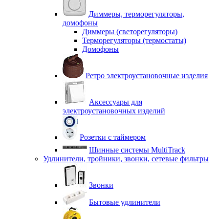
Диммеры, терморегуляторы,
домофоны
Диммеры (светорегуляторы)
Терморегуляторы (термостаты)
Домофоны
Ретро электроустановочные изделия
Аксессуары для
электроустановочных изделий
Розетки с таймером
Шинные системы MultiTrack
Удлинители, тройники, звонки, сетевые фильтры
Звонки
Бытовые удлинители