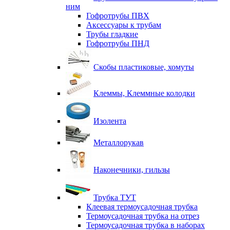
ним
Гофротрубы ПВХ
Аксессуары к трубам
Трубы гладкие
Гофротрубы ПНД
Скобы пластиковые, хомуты
Клеммы, Клеммные колодки
Изолента
Металлорукав
Наконечники, гильзы
Трубка ТУТ
Клеевая термоусадочная трубка
Термоусадочная трубка на отрез
Термоусадочная трубка в наборах