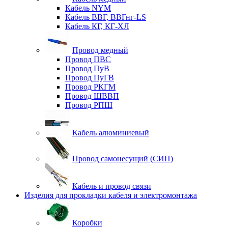
Кабель NYM
Кабель ВВГ, ВВГнг-LS
Кабель КГ, КГ-ХЛ
Провод медный
Провод ПВС
Провод ПуВ
Провод ПуГВ
Провод РКГМ
Провод ШВВП
Провод РПШ
Кабель алюминиевый
Провод самонесущий (СИП)
Кабель и провод связи
Изделия для прокладки кабеля и электромонтажа
Коробки