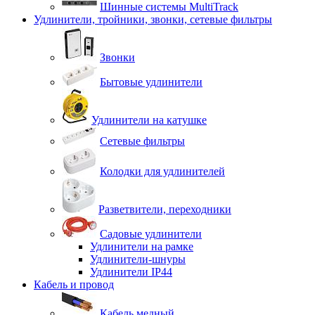
Шинные системы MultiTrack
Удлинители, тройники, звонки, сетевые фильтры
Звонки
Бытовые удлинители
Удлинители на катушке
Сетевые фильтры
Колодки для удлинителей
Разветвители, переходники
Садовые удлинители
Удлинители на рамке
Удлинители-шнуры
Удлинители IP44
Кабель и провод
Кабель медный