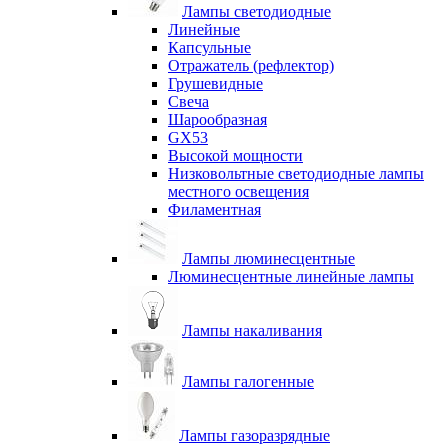
Лампы светодиодные
Линейные
Капсульные
Отражатель (рефлектор)
Грушевидные
Свеча
Шарообразная
GX53
Высокой мощности
Низковольтные светодиодные лампы
местного освещения
Филаментная
Лампы люминесцентные
Люминесцентные линейные лампы
Лампы накаливания
Лампы галогенные
Лампы газоразрядные