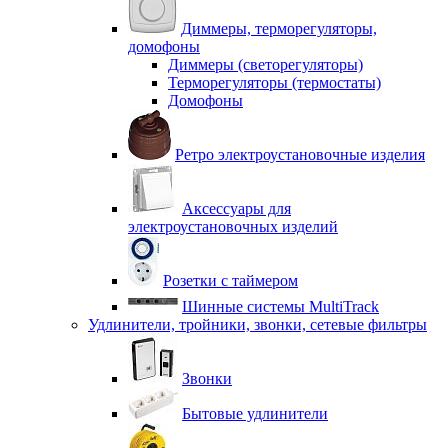
Диммеры, терморегуляторы,
домофоны
Диммеры (светорегуляторы)
Терморегуляторы (термостаты)
Домофоны
Ретро электроустановочные изделия
Аксессуары для
электроустановочных изделий
Розетки с таймером
Шинные системы MultiTrack
Удлинители, тройники, звонки, сетевые фильтры
Звонки
Бытовые удлинители