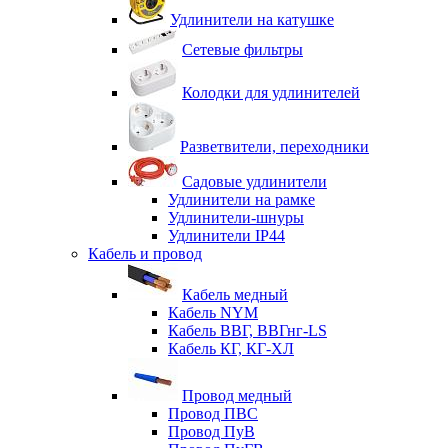
Удлинители на катушке
Сетевые фильтры
Колодки для удлинителей
Разветвители, переходники
Садовые удлинители
Удлинители на рамке
Удлинители-шнуры
Удлинители IP44
Кабель и провод
Кабель медный
Кабель NYM
Кабель ВВГ, ВВГнг-LS
Кабель КГ, КГ-ХЛ
Провод медный
Провод ПВС
Провод ПуВ