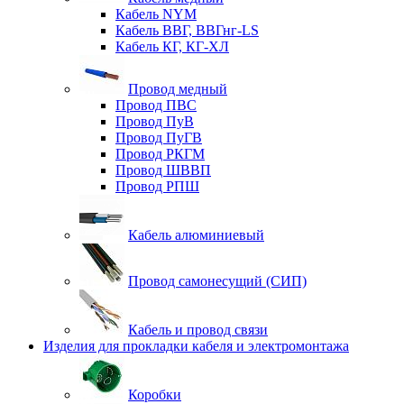
Кабель NYM
Кабель ВВГ, ВВГнг-LS
Кабель КГ, КГ-ХЛ
Провод медный
Провод ПВС
Провод ПуВ
Провод ПуГВ
Провод РКГМ
Провод ШВВП
Провод РПШ
Кабель алюминиевый
Провод самонесущий (СИП)
Кабель и провод связи
Изделия для прокладки кабеля и электромонтажа
Коробки