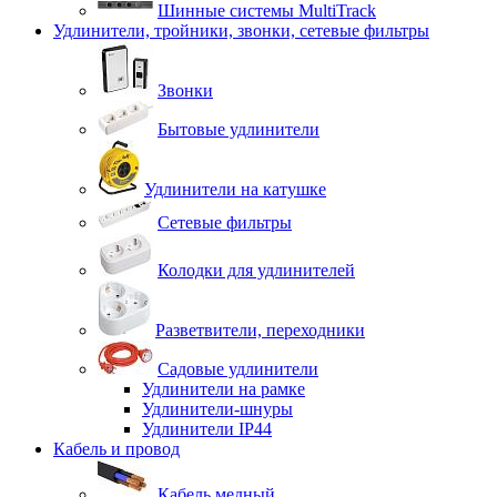
Шинные системы MultiTrack
Удлинители, тройники, звонки, сетевые фильтры
Звонки
Бытовые удлинители
Удлинители на катушке
Сетевые фильтры
Колодки для удлинителей
Разветвители, переходники
Садовые удлинители
Удлинители на рамке
Удлинители-шнуры
Удлинители IP44
Кабель и провод
Кабель медный