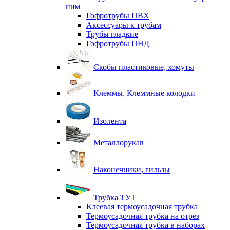
ним
Гофротрубы ПВХ
Аксессуары к трубам
Трубы гладкие
Гофротрубы ПНД
Скобы пластиковые, хомуты
Клеммы, Клеммные колодки
Изолента
Металлорукав
Наконечники, гильзы
Трубка ТУТ
Клеевая термоусадочная трубка
Термоусадочная трубка на отрез
Термоусадочная трубка в наборах