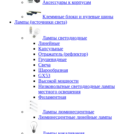
Аксессуары к корпусам
Клеммные блоки и нулевые шины
Лампы (источники света)
Лампы светодиодные
Линейные
Капсульные
Отражатель (рефлектор)
Грушевидные
Свеча
Шарообразная
GX53
Высокой мощности
Низковольтные светодиодные лампы
местного освещения
Филаментная
Лампы люминесцентные
Люминесцентные линейные лампы
Лампы накаливания