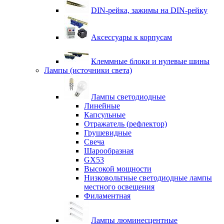
DIN-рейка, зажимы на DIN-рейку
Аксессуары к корпусам
Клеммные блоки и нулевые шины
Лампы (источники света)
Лампы светодиодные
Линейные
Капсульные
Отражатель (рефлектор)
Грушевидные
Свеча
Шарообразная
GX53
Высокой мощности
Низковольтные светодиодные лампы
местного освещения
Филаментная
Лампы люминесцентные