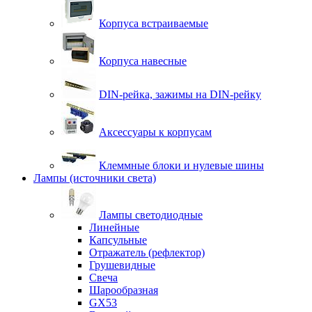
Корпуса встраиваемые
Корпуса навесные
DIN-рейка, зажимы на DIN-рейку
Аксессуары к корпусам
Клеммные блоки и нулевые шины
Лампы (источники света)
Лампы светодиодные
Линейные
Капсульные
Отражатель (рефлектор)
Грушевидные
Свеча
Шарообразная
GX53