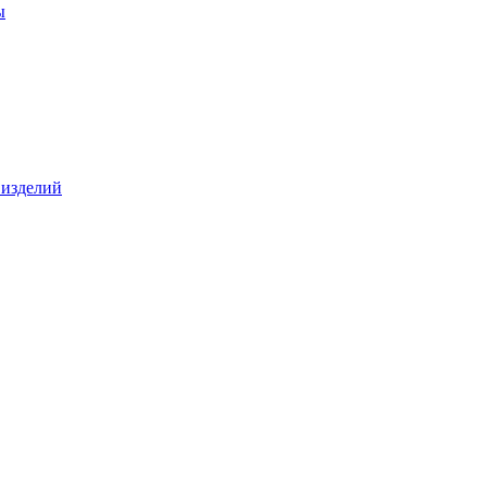
ы
 изделий