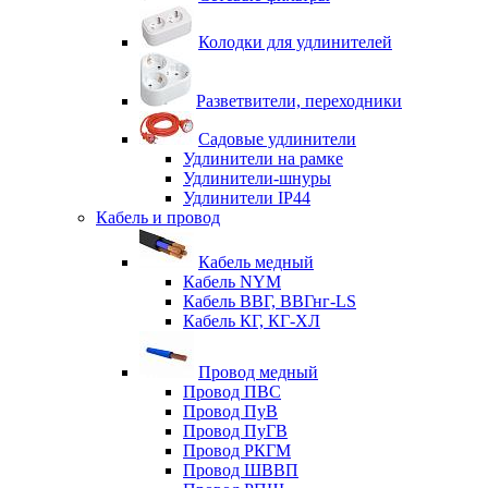
Колодки для удлинителей
Разветвители, переходники
Садовые удлинители
Удлинители на рамке
Удлинители-шнуры
Удлинители IP44
Кабель и провод
Кабель медный
Кабель NYM
Кабель ВВГ, ВВГнг-LS
Кабель КГ, КГ-ХЛ
Провод медный
Провод ПВС
Провод ПуВ
Провод ПуГВ
Провод РКГМ
Провод ШВВП