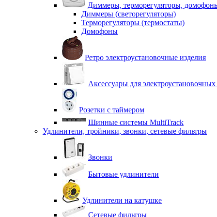
Диммеры, терморегуляторы, домофон
Диммеры (светорегуляторы)
Терморегуляторы (термостаты)
Домофоны
Ретро электроустановочные изделия
Аксессуары для электроустановочных
Розетки с таймером
Шинные системы MultiTrack
Удлинители, тройники, звонки, сетевые фильтры
Звонки
Бытовые удлинители
Удлинители на катушке
Сетевые фильтры