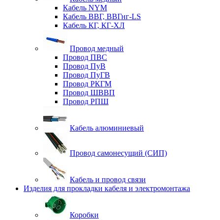
Кабель NYM
Кабель ВВГ, ВВГнг-LS
Кабель КГ, КГ-ХЛ
Провод медный
Провод ПВС
Провод ПуВ
Провод ПуГВ
Провод РКГМ
Провод ШВВП
Провод РПШ
Кабель алюминиевый
Провод самонесущий (СИП)
Кабель и провод связи
Изделия для прокладки кабеля и электромонтажа
Коробки