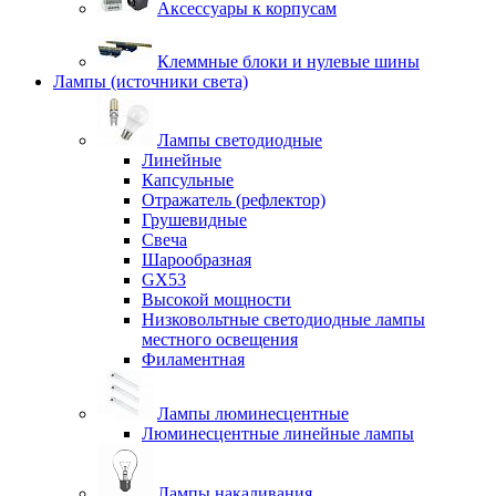
Аксессуары к корпусам
Клеммные блоки и нулевые шины
Лампы (источники света)
Лампы светодиодные
Линейные
Капсульные
Отражатель (рефлектор)
Грушевидные
Свеча
Шарообразная
GX53
Высокой мощности
Низковольтные светодиодные лампы
местного освещения
Филаментная
Лампы люминесцентные
Люминесцентные линейные лампы
Лампы накаливания