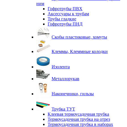
ним
Гофротрубы ПВХ
Аксессуары к трубам
Трубы гладкие
Гофротрубы ПНД
Скобы пластиковые, хомуты
Клеммы, Клеммные колодки
Изолента
Металлорукав
Наконечники, гильзы
Трубка ТУТ
Клеевая термоусадочная трубка
Термоусадочная трубка на отрез
Термоусадочная трубка в наборах