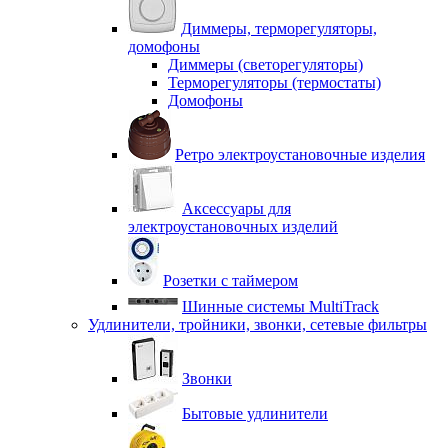
Диммеры, терморегуляторы,
домофоны
Диммеры (светорегуляторы)
Терморегуляторы (термостаты)
Домофоны
Ретро электроустановочные изделия
Аксессуары для
электроустановочных изделий
Розетки с таймером
Шинные системы MultiTrack
Удлинители, тройники, звонки, сетевые фильтры
Звонки
Бытовые удлинители