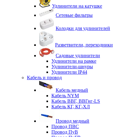
Удлинители на катушке
Сетевые фильтры
Колодки для удлинителей
Разветвители, переходники
Садовые удлинители
Удлинители на рамке
Удлинители-шнуры
Удлинители IP44
Кабель и провод
Кабель медный
Кабель NYM
Кабель ВВГ, ВВГнг-LS
Кабель КГ, КГ-ХЛ
Провод медный
Провод ПВС
Провод ПуВ