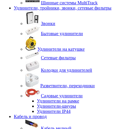
Шинные системы MultiTrack
Удлинители, тройники, звонки, сетевые фильтры
Звонки
Бытовые удлинители
Удлинители на катушке
Сетевые фильтры
Колодки для удлинителей
Разветвители, переходники
Садовые удлинители
Удлинители на рамке
Удлинители-шнуры
Удлинители IP44
Кабель и провод
Кабель медный