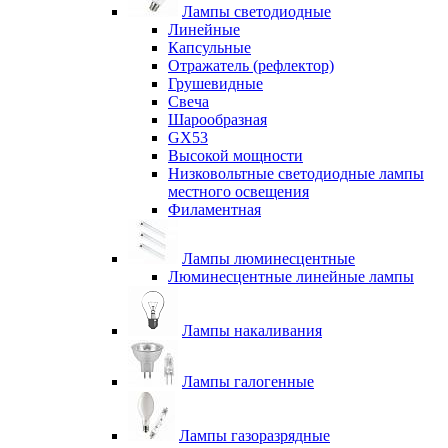
Лампы светодиодные
Линейные
Капсульные
Отражатель (рефлектор)
Грушевидные
Свеча
Шарообразная
GX53
Высокой мощности
Низковольтные светодиодные лампы
местного освещения
Филаментная
Лампы люминесцентные
Люминесцентные линейные лампы
Лампы накаливания
Лампы галогенные
Лампы газоразрядные