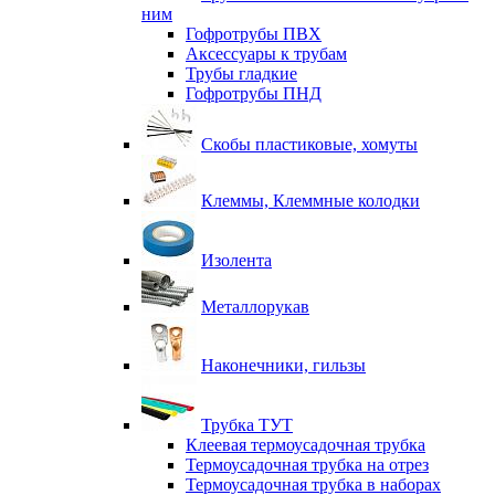
ним
Гофротрубы ПВХ
Аксессуары к трубам
Трубы гладкие
Гофротрубы ПНД
Скобы пластиковые, хомуты
Клеммы, Клеммные колодки
Изолента
Металлорукав
Наконечники, гильзы
Трубка ТУТ
Клеевая термоусадочная трубка
Термоусадочная трубка на отрез
Термоусадочная трубка в наборах