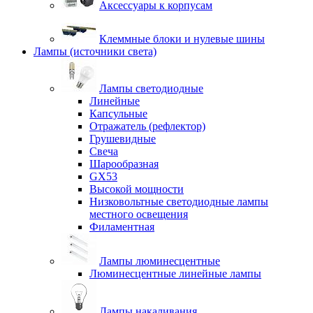
Аксессуары к корпусам
Клеммные блоки и нулевые шины
Лампы (источники света)
Лампы светодиодные
Линейные
Капсульные
Отражатель (рефлектор)
Грушевидные
Свеча
Шарообразная
GX53
Высокой мощности
Низковольтные светодиодные лампы
местного освещения
Филаментная
Лампы люминесцентные
Люминесцентные линейные лампы
Лампы накаливания