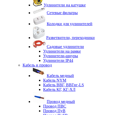
Удлинители на катушке
Сетевые фильтры
Колодки для удлинителей
Разветвители, переходники
Садовые удлинители
Удлинители на рамке
Удлинители-шнуры
Удлинители IP44
Кабель и провод
Кабель медный
Кабель NYM
Кабель ВВГ, ВВГнг-LS
Кабель КГ, КГ-ХЛ
Провод медный
Провод ПВС
Провод ПуВ