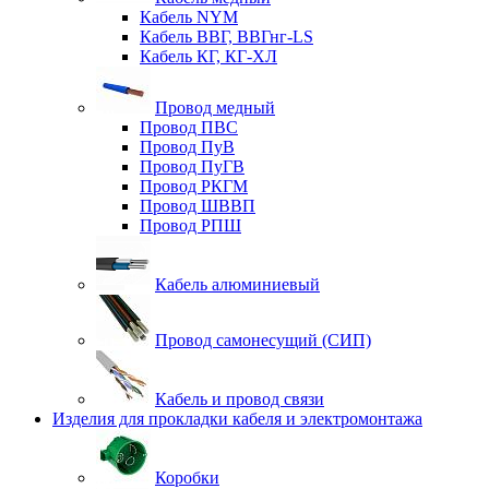
Кабель NYM
Кабель ВВГ, ВВГнг-LS
Кабель КГ, КГ-ХЛ
Провод медный
Провод ПВС
Провод ПуВ
Провод ПуГВ
Провод РКГМ
Провод ШВВП
Провод РПШ
Кабель алюминиевый
Провод самонесущий (СИП)
Кабель и провод связи
Изделия для прокладки кабеля и электромонтажа
Коробки