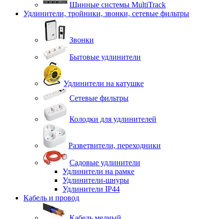
Шинные системы MultiTrack
Удлинители, тройники, звонки, сетевые фильтры
Звонки
Бытовые удлинители
Удлинители на катушке
Сетевые фильтры
Колодки для удлинителей
Разветвители, переходники
Садовые удлинители
Удлинители на рамке
Удлинители-шнуры
Удлинители IP44
Кабель и провод
Кабель медный