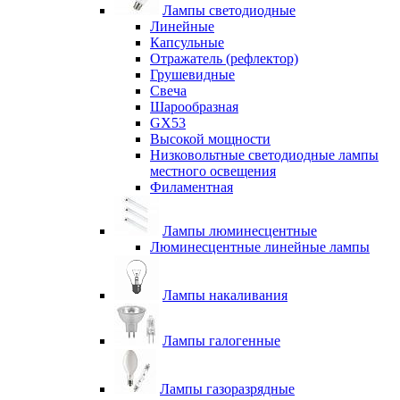
Лампы светодиодные
Линейные
Капсульные
Отражатель (рефлектор)
Грушевидные
Свеча
Шарообразная
GX53
Высокой мощности
Низковольтные светодиодные лампы
местного освещения
Филаментная
Лампы люминесцентные
Люминесцентные линейные лампы
Лампы накаливания
Лампы галогенные
Лампы газоразрядные