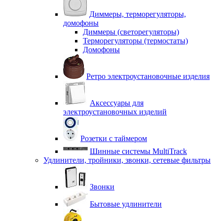
Диммеры, терморегуляторы,
домофоны
Диммеры (светорегуляторы)
Терморегуляторы (термостаты)
Домофоны
Ретро электроустановочные изделия
Аксессуары для
электроустановочных изделий
Розетки с таймером
Шинные системы MultiTrack
Удлинители, тройники, звонки, сетевые фильтры
Звонки
Бытовые удлинители