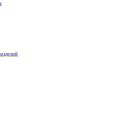
ы
 изделий