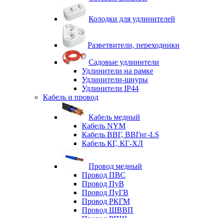
Колодки для удлинителей
Разветвители, переходники
Садовые удлинители
Удлинители на рамке
Удлинители-шнуры
Удлинители IP44
Кабель и провод
Кабель медный
Кабель NYM
Кабель ВВГ, ВВГнг-LS
Кабель КГ, КГ-ХЛ
Провод медный
Провод ПВС
Провод ПуВ
Провод ПуГВ
Провод РКГМ
Провод ШВВП