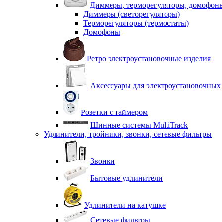
Диммеры, терморегуляторы, домофон
Диммеры (светорегуляторы)
Терморегуляторы (термостаты)
Домофоны
Ретро электроустановочные изделия
Аксессуары для электроустановочных
Розетки с таймером
Шинные системы MultiTrack
Удлинители, тройники, звонки, сетевые фильтры
Звонки
Бытовые удлинители
Удлинители на катушке
Сетевые фильтры