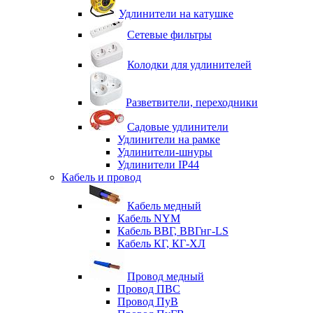
Удлинители на катушке
Сетевые фильтры
Колодки для удлинителей
Разветвители, переходники
Садовые удлинители
Удлинители на рамке
Удлинители-шнуры
Удлинители IP44
Кабель и провод
Кабель медный
Кабель NYM
Кабель ВВГ, ВВГнг-LS
Кабель КГ, КГ-ХЛ
Провод медный
Провод ПВС
Провод ПуВ