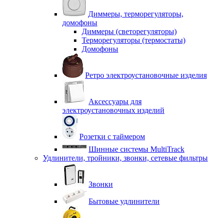
Диммеры, терморегуляторы,
домофоны
Диммеры (светорегуляторы)
Терморегуляторы (термостаты)
Домофоны
Ретро электроустановочные изделия
Аксессуары для
электроустановочных изделий
Розетки с таймером
Шинные системы MultiTrack
Удлинители, тройники, звонки, сетевые фильтры
Звонки
Бытовые удлинители