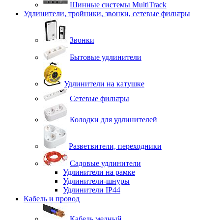
Шинные системы MultiTrack
Удлинители, тройники, звонки, сетевые фильтры
Звонки
Бытовые удлинители
Удлинители на катушке
Сетевые фильтры
Колодки для удлинителей
Разветвители, переходники
Садовые удлинители
Удлинители на рамке
Удлинители-шнуры
Удлинители IP44
Кабель и провод
Кабель медный