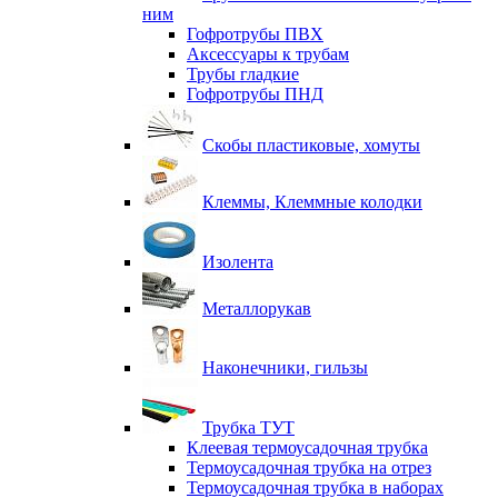
ним
Гофротрубы ПВХ
Аксессуары к трубам
Трубы гладкие
Гофротрубы ПНД
Скобы пластиковые, хомуты
Клеммы, Клеммные колодки
Изолента
Металлорукав
Наконечники, гильзы
Трубка ТУТ
Клеевая термоусадочная трубка
Термоусадочная трубка на отрез
Термоусадочная трубка в наборах