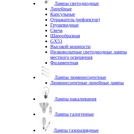
Лампы светодиодные
Линейные
Капсульные
Отражатель (рефлектор)
Грушевидные
Свеча
Шарообразная
GX53
Высокой мощности
Низковольтные светодиодные лампы
местного освещения
Филаментная
Лампы люминесцентные
Люминесцентные линейные лампы
Лампы накаливания
Лампы галогенные
Лампы газоразрядные