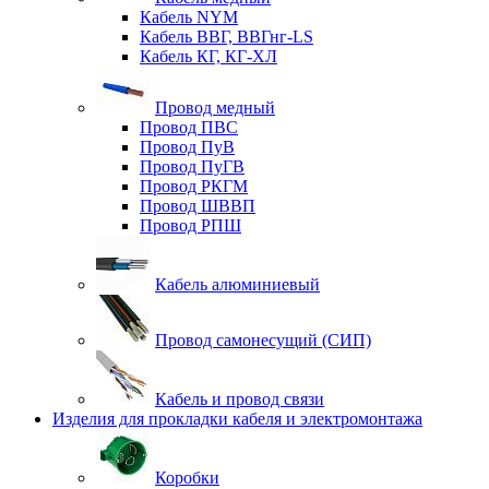
Кабель NYM
Кабель ВВГ, ВВГнг-LS
Кабель КГ, КГ-ХЛ
Провод медный
Провод ПВС
Провод ПуВ
Провод ПуГВ
Провод РКГМ
Провод ШВВП
Провод РПШ
Кабель алюминиевый
Провод самонесущий (СИП)
Кабель и провод связи
Изделия для прокладки кабеля и электромонтажа
Коробки