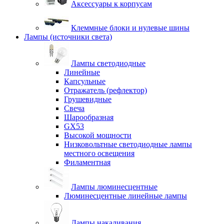
Аксессуары к корпусам
Клеммные блоки и нулевые шины
Лампы (источники света)
Лампы светодиодные
Линейные
Капсульные
Отражатель (рефлектор)
Грушевидные
Свеча
Шарообразная
GX53
Высокой мощности
Низковольтные светодиодные лампы
местного освещения
Филаментная
Лампы люминесцентные
Люминесцентные линейные лампы
Лампы накаливания