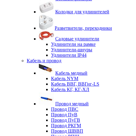
Колодки для удлинителей
Разветвители, переходники
Садовые удлинители
Удлинители на рамке
Удлинители-шнуры
Удлинители IP44
Кабель и провод
Кабель медный
Кабель NYM
Кабель ВВГ, ВВГнг-LS
Кабель КГ, КГ-ХЛ
Провод медный
Провод ПВС
Провод ПуВ
Провод ПуГВ
Провод РКГМ
Провод ШВВП