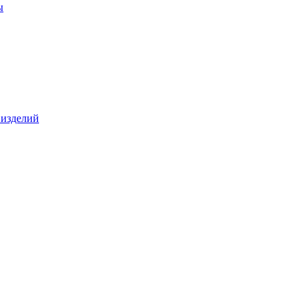
ы
 изделий