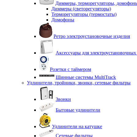
Диммеры, терморегуляторы, домофон
Диммеры (светорегуляторы)
Терморегуляторы (термостаты)
Домофоны
Ретро электроустановочные изделия
Аксессуары для электроустановочных
Розетки с таймером
Шинные системы MultiTrack
Удлинители, тройники, звонки, сетевые фильтры
Звонки
Бытовые удлинители
Удлинители на катушке
Сетевые фильтры