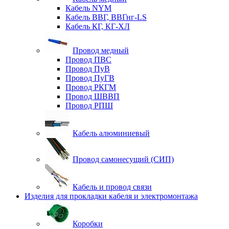
Кабель NYM
Кабель ВВГ, ВВГнг-LS
Кабель КГ, КГ-ХЛ
Провод медный
Провод ПВС
Провод ПуВ
Провод ПуГВ
Провод РКГМ
Провод ШВВП
Провод РПШ
Кабель алюминиевый
Провод самонесущий (СИП)
Кабель и провод связи
Изделия для прокладки кабеля и электромонтажа
Коробки