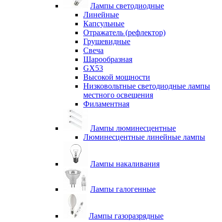
Лампы светодиодные
Линейные
Капсульные
Отражатель (рефлектор)
Грушевидные
Свеча
Шарообразная
GX53
Высокой мощности
Низковольтные светодиодные лампы
местного освещения
Филаментная
Лампы люминесцентные
Люминесцентные линейные лампы
Лампы накаливания
Лампы галогенные
Лампы газоразрядные