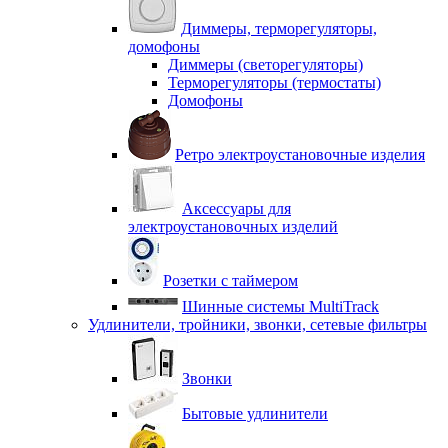
Диммеры, терморегуляторы,
домофоны
Диммеры (светорегуляторы)
Терморегуляторы (термостаты)
Домофоны
Ретро электроустановочные изделия
Аксессуары для
электроустановочных изделий
Розетки с таймером
Шинные системы MultiTrack
Удлинители, тройники, звонки, сетевые фильтры
Звонки
Бытовые удлинители