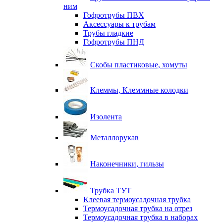
ним
Гофротрубы ПВХ
Аксессуары к трубам
Трубы гладкие
Гофротрубы ПНД
Скобы пластиковые, хомуты
Клеммы, Клеммные колодки
Изолента
Металлорукав
Наконечники, гильзы
Трубка ТУТ
Клеевая термоусадочная трубка
Термоусадочная трубка на отрез
Термоусадочная трубка в наборах