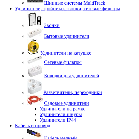
Шинные системы MultiTrack
Удлинители, тройники, звонки, сетевые фильтры
Звонки
Бытовые удлинители
Удлинители на катушке
Сетевые фильтры
Колодки для удлинителей
Разветвители, переходники
Садовые удлинители
Удлинители на рамке
Удлинители-шнуры
Удлинители IP44
Кабель и провод
Кабель медный