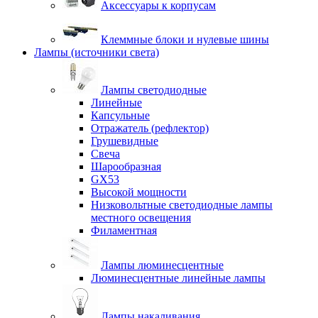
Аксессуары к корпусам
Клеммные блоки и нулевые шины
Лампы (источники света)
Лампы светодиодные
Линейные
Капсульные
Отражатель (рефлектор)
Грушевидные
Свеча
Шарообразная
GX53
Высокой мощности
Низковольтные светодиодные лампы
местного освещения
Филаментная
Лампы люминесцентные
Люминесцентные линейные лампы
Лампы накаливания