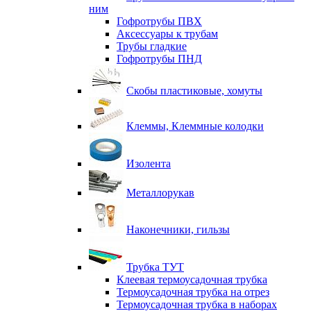
ним
Гофротрубы ПВХ
Аксессуары к трубам
Трубы гладкие
Гофротрубы ПНД
Скобы пластиковые, хомуты
Клеммы, Клеммные колодки
Изолента
Металлорукав
Наконечники, гильзы
Трубка ТУТ
Клеевая термоусадочная трубка
Термоусадочная трубка на отрез
Термоусадочная трубка в наборах