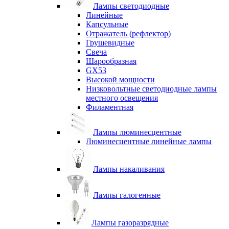
Лампы светодиодные
Линейные
Капсульные
Отражатель (рефлектор)
Грушевидные
Свеча
Шарообразная
GX53
Высокой мощности
Низковольтные светодиодные лампы
местного освещения
Филаментная
Лампы люминесцентные
Люминесцентные линейные лампы
Лампы накаливания
Лампы галогенные
Лампы газоразрядные