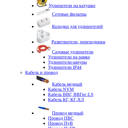
Удлинители на катушке
Сетевые фильтры
Колодки для удлинителей
Разветвители, переходники
Садовые удлинители
Удлинители на рамке
Удлинители-шнуры
Удлинители IP44
Кабель и провод
Кабель медный
Кабель NYM
Кабель ВВГ, ВВГнг-LS
Кабель КГ, КГ-ХЛ
Провод медный
Провод ПВС
Провод ПуВ