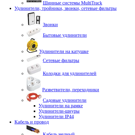
Шинные системы MultiTrack
Удлинители, тройники, звонки, сетевые фильтры
Звонки
Бытовые удлинители
Удлинители на катушке
Сетевые фильтры
Колодки для удлинителей
Разветвители, переходники
Садовые удлинители
Удлинители на рамке
Удлинители-шнуры
Удлинители IP44
Кабель и провод
Кабель медный