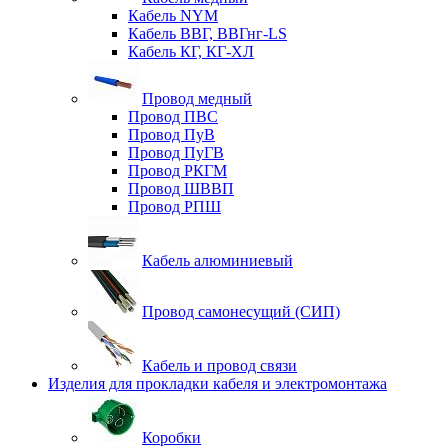
Кабель NYM
Кабель ВВГ, ВВГнг-LS
Кабель КГ, КГ-ХЛ
Провод медный
Провод ПВС
Провод ПуВ
Провод ПуГВ
Провод РКГМ
Провод ШВВП
Провод РПШ
Кабель алюминиевый
Провод самонесущий (СИП)
Кабель и провод связи
Изделия для прокладки кабеля и электромонтажа
Коробки