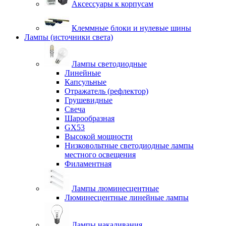
Аксессуары к корпусам
Клеммные блоки и нулевые шины
Лампы (источники света)
Лампы светодиодные
Линейные
Капсульные
Отражатель (рефлектор)
Грушевидные
Свеча
Шарообразная
GX53
Высокой мощности
Низковольтные светодиодные лампы
местного освещения
Филаментная
Лампы люминесцентные
Люминесцентные линейные лампы
Лампы накаливания