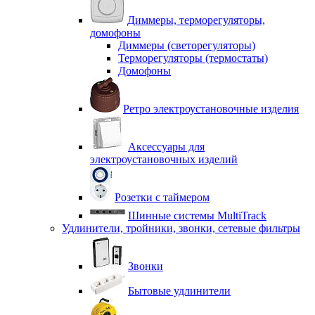
Диммеры, терморегуляторы,
домофоны
Диммеры (светорегуляторы)
Терморегуляторы (термостаты)
Домофоны
Ретро электроустановочные изделия
Аксессуары для
электроустановочных изделий
Розетки с таймером
Шинные системы MultiTrack
Удлинители, тройники, звонки, сетевые фильтры
Звонки
Бытовые удлинители