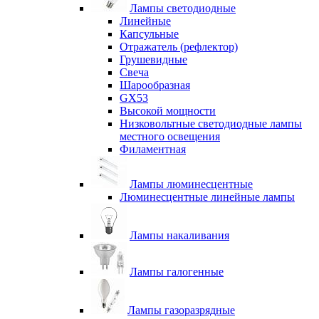
Лампы светодиодные
Линейные
Капсульные
Отражатель (рефлектор)
Грушевидные
Свеча
Шарообразная
GX53
Высокой мощности
Низковольтные светодиодные лампы
местного освещения
Филаментная
Лампы люминесцентные
Люминесцентные линейные лампы
Лампы накаливания
Лампы галогенные
Лампы газоразрядные