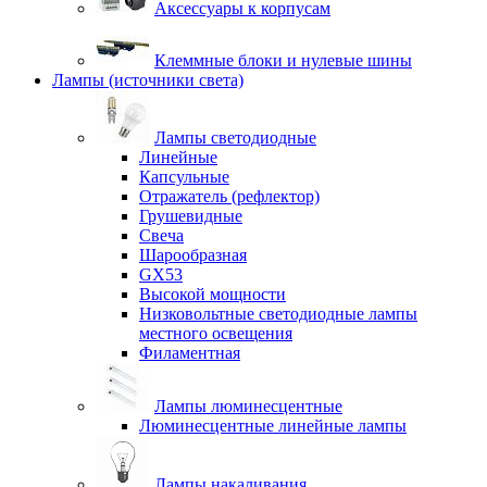
Аксессуары к корпусам
Клеммные блоки и нулевые шины
Лампы (источники света)
Лампы светодиодные
Линейные
Капсульные
Отражатель (рефлектор)
Грушевидные
Свеча
Шарообразная
GX53
Высокой мощности
Низковольтные светодиодные лампы
местного освещения
Филаментная
Лампы люминесцентные
Люминесцентные линейные лампы
Лампы накаливания