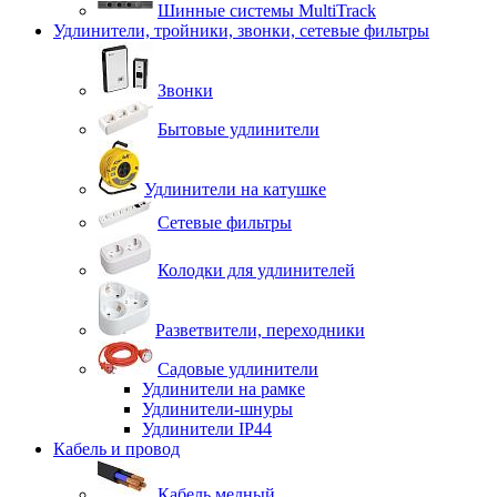
Шинные системы MultiTrack
Удлинители, тройники, звонки, сетевые фильтры
Звонки
Бытовые удлинители
Удлинители на катушке
Сетевые фильтры
Колодки для удлинителей
Разветвители, переходники
Садовые удлинители
Удлинители на рамке
Удлинители-шнуры
Удлинители IP44
Кабель и провод
Кабель медный