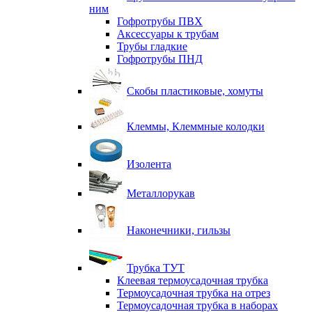
ним
Гофротрубы ПВХ
Аксессуары к трубам
Трубы гладкие
Гофротрубы ПНД
Скобы пластиковые, хомуты
Клеммы, Клеммные колодки
Изолента
Металлорукав
Наконечники, гильзы
Трубка ТУТ
Клеевая термоусадочная трубка
Термоусадочная трубка на отрез
Термоусадочная трубка в наборах