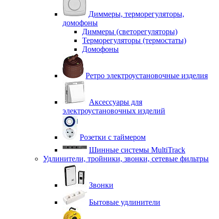
Диммеры, терморегуляторы,
домофоны
Диммеры (светорегуляторы)
Терморегуляторы (термостаты)
Домофоны
Ретро электроустановочные изделия
Аксессуары для
электроустановочных изделий
Розетки с таймером
Шинные системы MultiTrack
Удлинители, тройники, звонки, сетевые фильтры
Звонки
Бытовые удлинители