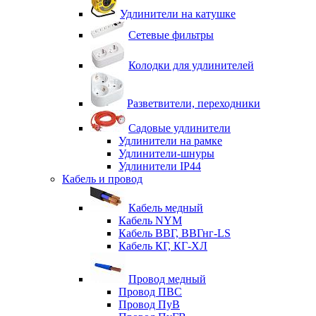
Удлинители на катушке
Сетевые фильтры
Колодки для удлинителей
Разветвители, переходники
Садовые удлинители
Удлинители на рамке
Удлинители-шнуры
Удлинители IP44
Кабель и провод
Кабель медный
Кабель NYM
Кабель ВВГ, ВВГнг-LS
Кабель КГ, КГ-ХЛ
Провод медный
Провод ПВС
Провод ПуВ