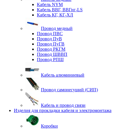
Кабель NYM
Кабель ВВГ, ВВГнг-LS
Кабель КГ, КГ-ХЛ
Провод медный
Провод ПВС
Провод ПуВ
Провод ПуГВ
Провод РКГМ
Провод ШВВП
Провод РПШ
Кабель алюминиевый
Провод самонесущий (СИП)
Кабель и провод связи
Изделия для прокладки кабеля и электромонтажа
Коробки