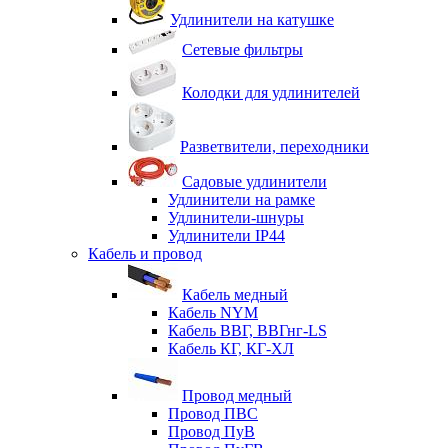
Удлинители на катушке
Сетевые фильтры
Колодки для удлинителей
Разветвители, переходники
Садовые удлинители
Удлинители на рамке
Удлинители-шнуры
Удлинители IP44
Кабель и провод
Кабель медный
Кабель NYM
Кабель ВВГ, ВВГнг-LS
Кабель КГ, КГ-ХЛ
Провод медный
Провод ПВС
Провод ПуВ