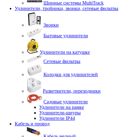
Шинные системы MultiTrack
Удлинители, тройники, звонки, сетевые фильтры
Звонки
Бытовые удлинители
Удлинители на катушке
Сетевые фильтры
Колодки для удлинителей
Разветвители, переходники
Садовые удлинители
Удлинители на рамке
Удлинители-шнуры
Удлинители IP44
Кабель и провод
Кабель медный