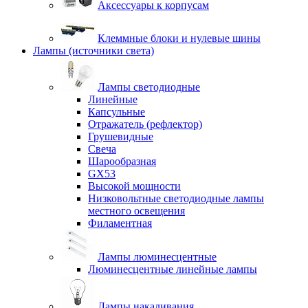
Аксессуары к корпусам
Клеммные блоки и нулевые шины
Лампы (источники света)
Лампы светодиодные
Линейные
Капсульные
Отражатель (рефлектор)
Грушевидные
Свеча
Шарообразная
GX53
Высокой мощности
Низковольтные светодиодные лампы
местного освещения
Филаментная
Лампы люминесцентные
Люминесцентные линейные лампы
Лампы накаливания