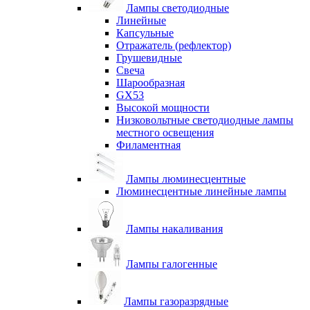
Лампы светодиодные
Линейные
Капсульные
Отражатель (рефлектор)
Грушевидные
Свеча
Шарообразная
GX53
Высокой мощности
Низковольтные светодиодные лампы
местного освещения
Филаментная
Лампы люминесцентные
Люминесцентные линейные лампы
Лампы накаливания
Лампы галогенные
Лампы газоразрядные