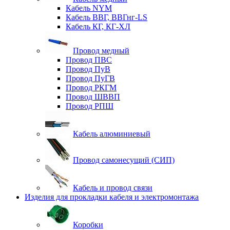
Кабель NYM
Кабель ВВГ, ВВГнг-LS
Кабель КГ, КГ-ХЛ
Провод медный
Провод ПВС
Провод ПуВ
Провод ПуГВ
Провод РКГМ
Провод ШВВП
Провод РПШ
Кабель алюминиевый
Провод самонесущий (СИП)
Кабель и провод связи
Изделия для прокладки кабеля и электромонтажа
Коробки