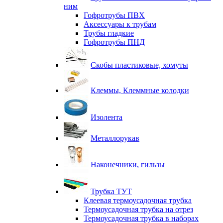
ним
Гофротрубы ПВХ
Аксессуары к трубам
Трубы гладкие
Гофротрубы ПНД
Скобы пластиковые, хомуты
Клеммы, Клеммные колодки
Изолента
Металлорукав
Наконечники, гильзы
Трубка ТУТ
Клеевая термоусадочная трубка
Термоусадочная трубка на отрез
Термоусадочная трубка в наборах