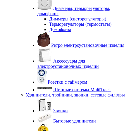
Диммеры, терморегуляторы,
домофоны
Диммеры (светорегуляторы)
Терморегуляторы (термостаты)
Домофоны
Ретро электроустановочные изделия
Аксессуары для
электроустановочных изделий
Розетки с таймером
Шинные системы MultiTrack
Удлинители, тройники, звонки, сетевые фильтры
Звонки
Бытовые удлинители