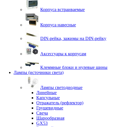
Корпуса встраиваемые
Корпуса навесные
DIN-рейка, зажимы на DIN-рейку
Аксессуары к корпусам
Клеммные блоки и нулевые шины
Лампы (источники света)
Лампы светодиодные
Линейные
Капсульные
Отражатель (рефлектор)
Грушевидные
Свеча
Шарообразная
GX53