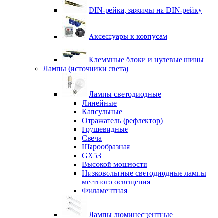
DIN-рейка, зажимы на DIN-рейку
Аксессуары к корпусам
Клеммные блоки и нулевые шины
Лампы (источники света)
Лампы светодиодные
Линейные
Капсульные
Отражатель (рефлектор)
Грушевидные
Свеча
Шарообразная
GX53
Высокой мощности
Низковольтные светодиодные лампы
местного освещения
Филаментная
Лампы люминесцентные