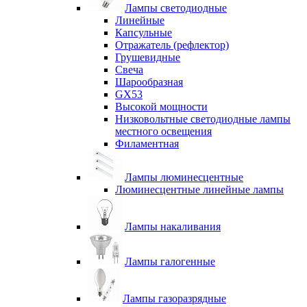
Лампы светодиодные
Линейные
Капсульные
Отражатель (рефлектор)
Грушевидные
Свеча
Шарообразная
GX53
Высокой мощности
Низковольтные светодиодные лампы
местного освещения
Филаментная
Лампы люминесцентные
Люминесцентные линейные лампы
Лампы накаливания
Лампы галогенные
Лампы газоразрядные