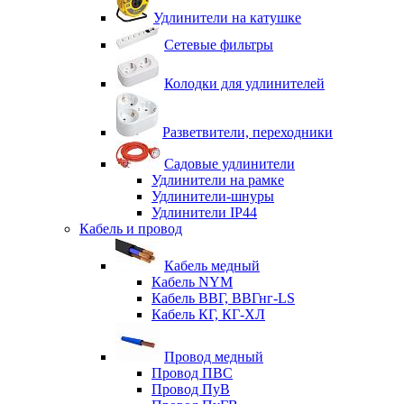
Удлинители на катушке
Сетевые фильтры
Колодки для удлинителей
Разветвители, переходники
Садовые удлинители
Удлинители на рамке
Удлинители-шнуры
Удлинители IP44
Кабель и провод
Кабель медный
Кабель NYM
Кабель ВВГ, ВВГнг-LS
Кабель КГ, КГ-ХЛ
Провод медный
Провод ПВС
Провод ПуВ