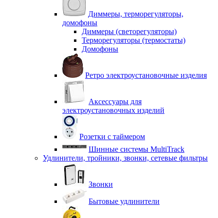
Диммеры, терморегуляторы,
домофоны
Диммеры (светорегуляторы)
Терморегуляторы (термостаты)
Домофоны
Ретро электроустановочные изделия
Аксессуары для
электроустановочных изделий
Розетки с таймером
Шинные системы MultiTrack
Удлинители, тройники, звонки, сетевые фильтры
Звонки
Бытовые удлинители