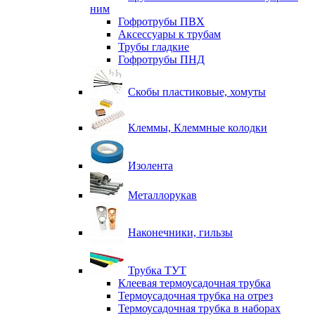
ним
Гофротрубы ПВХ
Аксессуары к трубам
Трубы гладкие
Гофротрубы ПНД
Скобы пластиковые, хомуты
Клеммы, Клеммные колодки
Изолента
Металлорукав
Наконечники, гильзы
Трубка ТУТ
Клеевая термоусадочная трубка
Термоусадочная трубка на отрез
Термоусадочная трубка в наборах