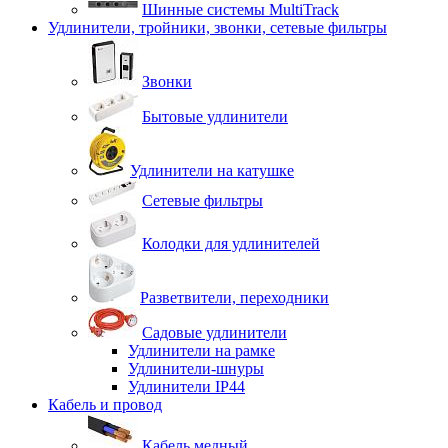
Шинные системы MultiTrack
Удлинители, тройники, звонки, сетевые фильтры
Звонки
Бытовые удлинители
Удлинители на катушке
Сетевые фильтры
Колодки для удлинителей
Разветвители, переходники
Садовые удлинители
Удлинители на рамке
Удлинители-шнуры
Удлинители IP44
Кабель и провод
Кабель медный