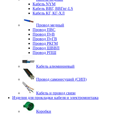
Кабель NYM
Кабель ВВГ, ВВГнг-LS
Кабель КГ, КГ-ХЛ
Провод медный
Провод ПВС
Провод ПуВ
Провод ПуГВ
Провод РКГМ
Провод ШВВП
Провод РПШ
Кабель алюминиевый
Провод самонесущий (СИП)
Кабель и провод связи
Изделия для прокладки кабеля и электромонтажа
Коробки