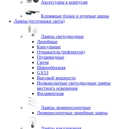
Аксессуары к корпусам
Клеммные блоки и нулевые шины
Лампы (источники света)
Лампы светодиодные
Линейные
Капсульные
Отражатель (рефлектор)
Грушевидные
Свеча
Шарообразная
GX53
Высокой мощности
Низковольтные светодиодные лампы
местного освещения
Филаментная
Лампы люминесцентные
Люминесцентные линейные лампы
Лампы накаливания