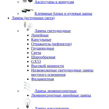
Аксессуары к корпусам
Клеммные блоки и нулевые шины
Лампы (источники света)
Лампы светодиодные
Линейные
Капсульные
Отражатель (рефлектор)
Грушевидные
Свеча
Шарообразная
GX53
Высокой мощности
Низковольтные светодиодные лампы
местного освещения
Филаментная
Лампы люминесцентные
Люминесцентные линейные лампы
Лампы накаливания