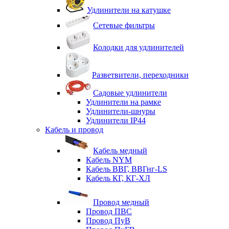
Удлинители на катушке
Сетевые фильтры
Колодки для удлинителей
Разветвители, переходники
Садовые удлинители
Удлинители на рамке
Удлинители-шнуры
Удлинители IP44
Кабель и провод
Кабель медный
Кабель NYM
Кабель ВВГ, ВВГнг-LS
Кабель КГ, КГ-ХЛ
Провод медный
Провод ПВС
Провод ПуВ