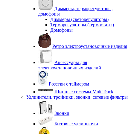
Диммеры, терморегуляторы,
домофоны
Диммеры (светорегуляторы)
Терморегуляторы (термостаты)
Домофоны
Ретро электроустановочные изделия
Аксессуары для
электроустановочных изделий
Розетки с таймером
Шинные системы MultiTrack
Удлинители, тройники, звонки, сетевые фильтры
Звонки
Бытовые удлинители