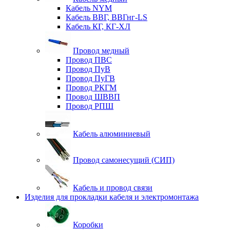
Кабель NYM
Кабель ВВГ, ВВГнг-LS
Кабель КГ, КГ-ХЛ
Провод медный
Провод ПВС
Провод ПуВ
Провод ПуГВ
Провод РКГМ
Провод ШВВП
Провод РПШ
Кабель алюминиевый
Провод самонесущий (СИП)
Кабель и провод связи
Изделия для прокладки кабеля и электромонтажа
Коробки