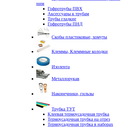
ним
Гофротрубы ПВХ
Аксессуары к трубам
Трубы гладкие
Гофротрубы ПНД
Скобы пластиковые, хомуты
Клеммы, Клеммные колодки
Изолента
Металлорукав
Наконечники, гильзы
Трубка ТУТ
Клеевая термоусадочная трубка
Термоусадочная трубка на отрез
Термоусадочная трубка в наборах