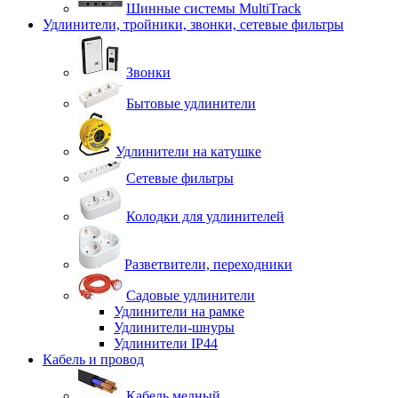
Шинные системы MultiTrack
Удлинители, тройники, звонки, сетевые фильтры
Звонки
Бытовые удлинители
Удлинители на катушке
Сетевые фильтры
Колодки для удлинителей
Разветвители, переходники
Садовые удлинители
Удлинители на рамке
Удлинители-шнуры
Удлинители IP44
Кабель и провод
Кабель медный