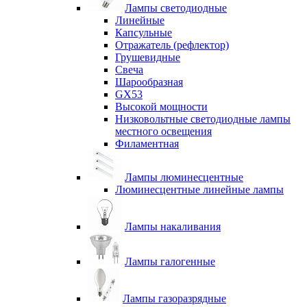
Лампы светодиодные
Линейные
Капсульные
Отражатель (рефлектор)
Грушевидные
Свеча
Шарообразная
GX53
Высокой мощности
Низковольтные светодиодные лампы
местного освещения
Филаментная
Лампы люминесцентные
Люминесцентные линейные лампы
Лампы накаливания
Лампы галогенные
Лампы газоразрядные