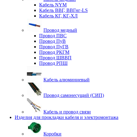
Кабель NYM
Кабель ВВГ, ВВГнг-LS
Кабель КГ, КГ-ХЛ
Провод медный
Провод ПВС
Провод ПуВ
Провод ПуГВ
Провод РКГМ
Провод ШВВП
Провод РПШ
Кабель алюминиевый
Провод самонесущий (СИП)
Кабель и провод связи
Изделия для прокладки кабеля и электромонтажа
Коробки