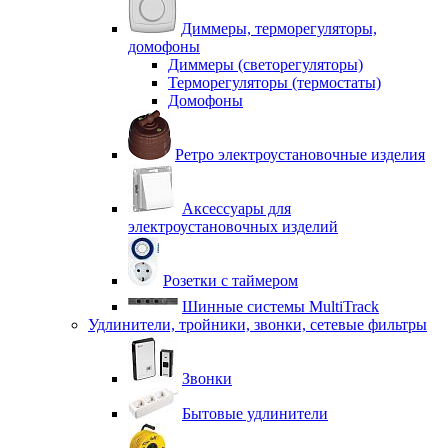
Диммеры, терморегуляторы,
домофоны
Диммеры (светорегуляторы)
Терморегуляторы (термостаты)
Домофоны
Ретро электроустановочные изделия
Аксессуары для
электроустановочных изделий
Розетки с таймером
Шинные системы MultiTrack
Удлинители, тройники, звонки, сетевые фильтры
Звонки
Бытовые удлинители