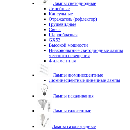
Лампы светодиодные
Линейные
Капсульные
Отражатель (рефлектор)
Грушевидные
Свеча
Шарообразная
GX53
Высокой мощности
Низковольтные светодиодные лампы
местного освещения
Филаментная
Лампы люминесцентные
Люминесцентные линейные лампы
Лампы накаливания
Лампы галогенные
Лампы газоразрядные