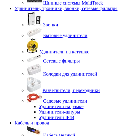
Шинные системы MultiTrack
Удлинители, тройники, звонки, сетевые фильтры
Звонки
Бытовые удлинители
Удлинители на катушке
Сетевые фильтры
Колодки для удлинителей
Разветвители, переходники
Садовые удлинители
Удлинители на рамке
Удлинители-шнуры
Удлинители IP44
Кабель и провод
Кабель медный