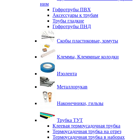
ним
Гофротрубы ПВХ
Аксессуары к трубам
Трубы гладкие
Гофротрубы ПНД
Скобы пластиковые, хомуты
Клеммы, Клеммные колодки
Изолента
Металлорукав
Наконечники, гильзы
Трубка ТУТ
Клеевая термоусадочная трубка
Термоусадочная трубка на отрез
Термоусадочная трубка в наборах