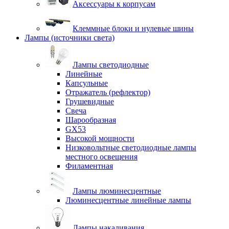
Аксессуары к корпусам
Клеммные блоки и нулевые шины
Лампы (источники света)
Лампы светодиодные
Линейные
Капсульные
Отражатель (рефлектор)
Грушевидные
Свеча
Шарообразная
GX53
Высокой мощности
Низковольтные светодиодные лампы
местного освещения
Филаментная
Лампы люминесцентные
Люминесцентные линейные лампы
Лампы накаливания