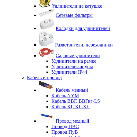
Удлинители на катушке
Сетевые фильтры
Колодки для удлинителей
Разветвители, переходники
Садовые удлинители
Удлинители на рамке
Удлинители-шнуры
Удлинители IP44
Кабель и провод
Кабель медный
Кабель NYM
Кабель ВВГ, ВВГнг-LS
Кабель КГ, КГ-ХЛ
Провод медный
Провод ПВС
Провод ПуВ