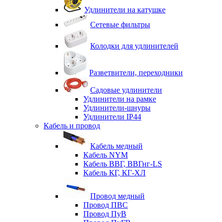
Удлинители на катушке
Сетевые фильтры
Колодки для удлинителей
Разветвители, переходники
Садовые удлинители
Удлинители на рамке
Удлинители-шнуры
Удлинители IP44
Кабель и провод
Кабель медный
Кабель NYM
Кабель ВВГ, ВВГнг-LS
Кабель КГ, КГ-ХЛ
Провод медный
Провод ПВС
Провод ПуВ