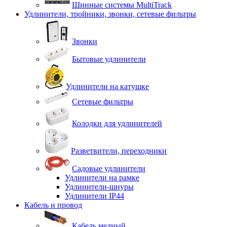
Шинные системы MultiTrack
Удлинители, тройники, звонки, сетевые фильтры
Звонки
Бытовые удлинители
Удлинители на катушке
Сетевые фильтры
Колодки для удлинителей
Разветвители, переходники
Садовые удлинители
Удлинители на рамке
Удлинители-шнуры
Удлинители IP44
Кабель и провод
Кабель медный