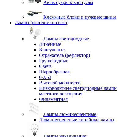
Аксессуары к корпусам
Клеммные блоки и нулевые шины
Лампы (источники света)
Лампы светодиодные
Линейные
Капсульные
Отражатель (рефлектор)
Грушевидные
Свеча
Шарообразная
GX53
Высокой мощности
Низковольтные светодиодные лампы
местного освещения
Филаментная
Лампы люминесцентные
Люминесцентные линейные лампы
Лампы накаливания