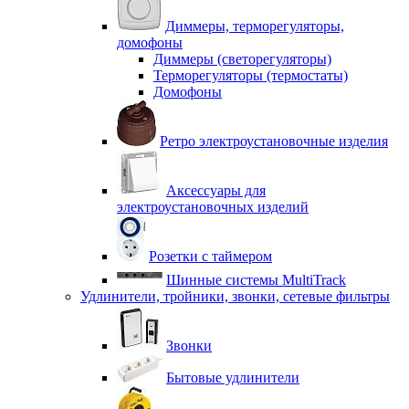
Диммеры, терморегуляторы,
домофоны
Диммеры (светорегуляторы)
Терморегуляторы (термостаты)
Домофоны
Ретро электроустановочные изделия
Аксессуары для
электроустановочных изделий
Розетки с таймером
Шинные системы MultiTrack
Удлинители, тройники, звонки, сетевые фильтры
Звонки
Бытовые удлинители