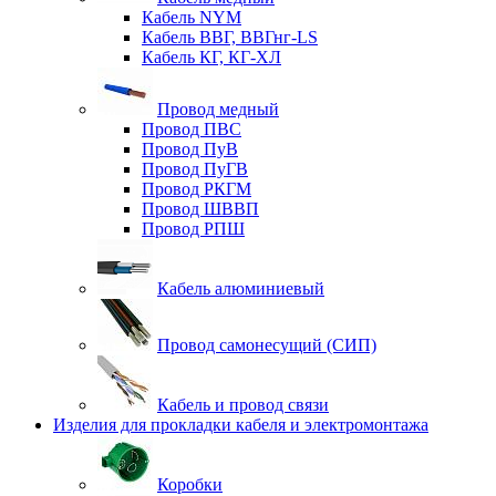
Кабель NYM
Кабель ВВГ, ВВГнг-LS
Кабель КГ, КГ-ХЛ
Провод медный
Провод ПВС
Провод ПуВ
Провод ПуГВ
Провод РКГМ
Провод ШВВП
Провод РПШ
Кабель алюминиевый
Провод самонесущий (СИП)
Кабель и провод связи
Изделия для прокладки кабеля и электромонтажа
Коробки