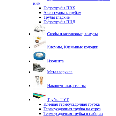
ним
Гофротрубы ПВХ
Аксессуары к трубам
Трубы гладкие
Гофротрубы ПНД
Скобы пластиковые, хомуты
Клеммы, Клеммные колодки
Изолента
Металлорукав
Наконечники, гильзы
Трубка ТУТ
Клеевая термоусадочная трубка
Термоусадочная трубка на отрез
Термоусадочная трубка в наборах