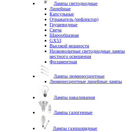
Лампы светодиодные
Линейные
Капсульные
Отражатель (рефлектор)
Грушевидные
Свеча
Шарообразная
GX53
Высокой мощности
Низковольтные светодиодные лампы
местного освещения
Филаментная
Лампы люминесцентные
Люминесцентные линейные лампы
Лампы накаливания
Лампы галогенные
Лампы газоразрядные