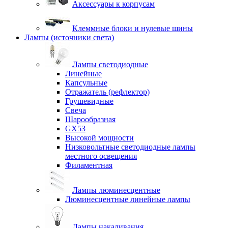
Аксессуары к корпусам
Клеммные блоки и нулевые шины
Лампы (источники света)
Лампы светодиодные
Линейные
Капсульные
Отражатель (рефлектор)
Грушевидные
Свеча
Шарообразная
GX53
Высокой мощности
Низковольтные светодиодные лампы
местного освещения
Филаментная
Лампы люминесцентные
Люминесцентные линейные лампы
Лампы накаливания