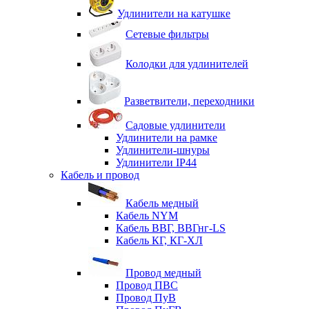
Удлинители на катушке
Сетевые фильтры
Колодки для удлинителей
Разветвители, переходники
Садовые удлинители
Удлинители на рамке
Удлинители-шнуры
Удлинители IP44
Кабель и провод
Кабель медный
Кабель NYM
Кабель ВВГ, ВВГнг-LS
Кабель КГ, КГ-ХЛ
Провод медный
Провод ПВС
Провод ПуВ