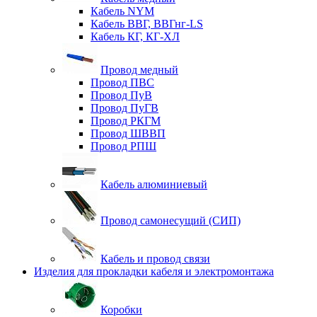
Кабель NYM
Кабель ВВГ, ВВГнг-LS
Кабель КГ, КГ-ХЛ
Провод медный
Провод ПВС
Провод ПуВ
Провод ПуГВ
Провод РКГМ
Провод ШВВП
Провод РПШ
Кабель алюминиевый
Провод самонесущий (СИП)
Кабель и провод связи
Изделия для прокладки кабеля и электромонтажа
Коробки