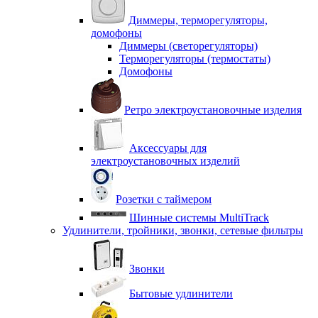
Диммеры, терморегуляторы,
домофоны
Диммеры (светорегуляторы)
Терморегуляторы (термостаты)
Домофоны
Ретро электроустановочные изделия
Аксессуары для
электроустановочных изделий
Розетки с таймером
Шинные системы MultiTrack
Удлинители, тройники, звонки, сетевые фильтры
Звонки
Бытовые удлинители