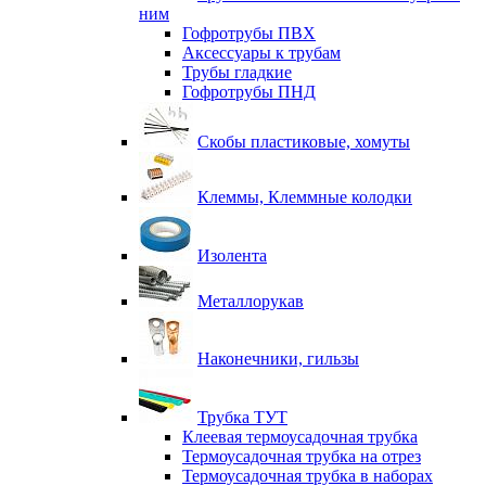
ним
Гофротрубы ПВХ
Аксессуары к трубам
Трубы гладкие
Гофротрубы ПНД
Скобы пластиковые, хомуты
Клеммы, Клеммные колодки
Изолента
Металлорукав
Наконечники, гильзы
Трубка ТУТ
Клеевая термоусадочная трубка
Термоусадочная трубка на отрез
Термоусадочная трубка в наборах