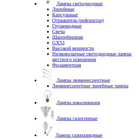
Лампы светодиодные
Линейные
Капсульные
Отражатель (рефлектор)
Грушевидные
Свеча
Шарообразная
GX53
Высокой мощности
Низковольтные светодиодные лампы
местного освещения
Филаментная
Лампы люминесцентные
Люминесцентные линейные лампы
Лампы накаливания
Лампы галогенные
Лампы газоразрядные