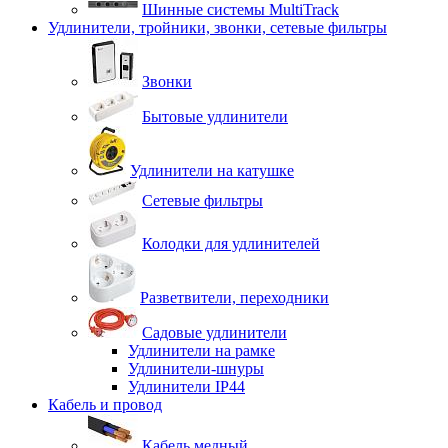
Шинные системы MultiTrack
Удлинители, тройники, звонки, сетевые фильтры
Звонки
Бытовые удлинители
Удлинители на катушке
Сетевые фильтры
Колодки для удлинителей
Разветвители, переходники
Садовые удлинители
Удлинители на рамке
Удлинители-шнуры
Удлинители IP44
Кабель и провод
Кабель медный