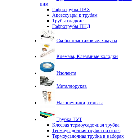
ним
Гофротрубы ПВХ
Аксессуары к трубам
Трубы гладкие
Гофротрубы ПНД
Скобы пластиковые, хомуты
Клеммы, Клеммные колодки
Изолента
Металлорукав
Наконечники, гильзы
Трубка ТУТ
Клеевая термоусадочная трубка
Термоусадочная трубка на отрез
Термоусадочная трубка в наборах