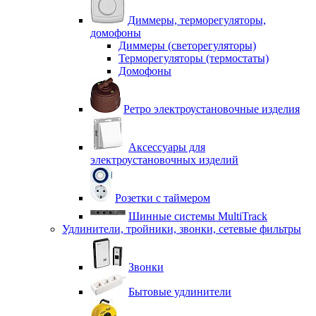
Диммеры, терморегуляторы,
домофоны
Диммеры (светорегуляторы)
Терморегуляторы (термостаты)
Домофоны
Ретро электроустановочные изделия
Аксессуары для
электроустановочных изделий
Розетки с таймером
Шинные системы MultiTrack
Удлинители, тройники, звонки, сетевые фильтры
Звонки
Бытовые удлинители