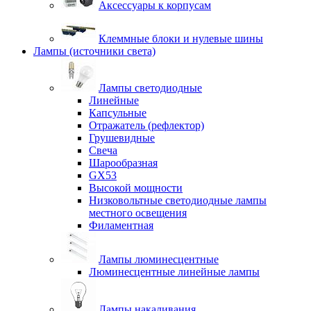
Аксессуары к корпусам
Клеммные блоки и нулевые шины
Лампы (источники света)
Лампы светодиодные
Линейные
Капсульные
Отражатель (рефлектор)
Грушевидные
Свеча
Шарообразная
GX53
Высокой мощности
Низковольтные светодиодные лампы
местного освещения
Филаментная
Лампы люминесцентные
Люминесцентные линейные лампы
Лампы накаливания