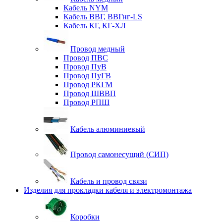
Кабель NYM
Кабель ВВГ, ВВГнг-LS
Кабель КГ, КГ-ХЛ
Провод медный
Провод ПВС
Провод ПуВ
Провод ПуГВ
Провод РКГМ
Провод ШВВП
Провод РПШ
Кабель алюминиевый
Провод самонесущий (СИП)
Кабель и провод связи
Изделия для прокладки кабеля и электромонтажа
Коробки