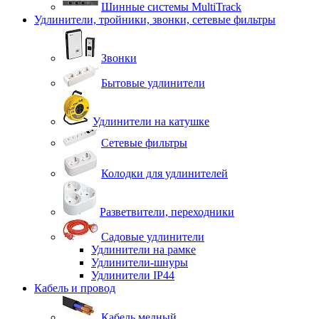
Шинные системы MultiTrack
Удлинители, тройники, звонки, сетевые фильтры
Звонки
Бытовые удлинители
Удлинители на катушке
Сетевые фильтры
Колодки для удлинителей
Разветвители, переходники
Садовые удлинители
Удлинители на рамке
Удлинители-шнуры
Удлинители IP44
Кабель и провод
Кабель медный