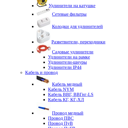
Удлинители на катушке
Сетевые фильтры
Колодки для удлинителей
Разветвители, переходники
Садовые удлинители
Удлинители на рамке
Удлинители-шнуры
Удлинители IP44
Кабель и провод
Кабель медный
Кабель NYM
Кабель ВВГ, ВВГнг-LS
Кабель КГ, КГ-ХЛ
Провод медный
Провод ПВС
Провод ПуВ