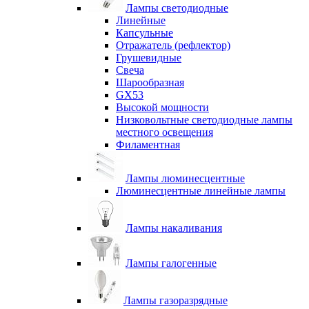
Лампы светодиодные
Линейные
Капсульные
Отражатель (рефлектор)
Грушевидные
Свеча
Шарообразная
GX53
Высокой мощности
Низковольтные светодиодные лампы
местного освещения
Филаментная
Лампы люминесцентные
Люминесцентные линейные лампы
Лампы накаливания
Лампы галогенные
Лампы газоразрядные