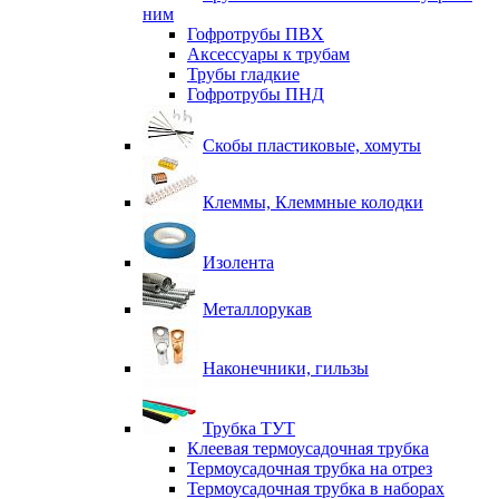
ним
Гофротрубы ПВХ
Аксессуары к трубам
Трубы гладкие
Гофротрубы ПНД
Скобы пластиковые, хомуты
Клеммы, Клеммные колодки
Изолента
Металлорукав
Наконечники, гильзы
Трубка ТУТ
Клеевая термоусадочная трубка
Термоусадочная трубка на отрез
Термоусадочная трубка в наборах