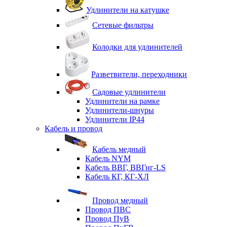
Удлинители на катушке
Сетевые фильтры
Колодки для удлинителей
Разветвители, переходники
Садовые удлинители
Удлинители на рамке
Удлинители-шнуры
Удлинители IP44
Кабель и провод
Кабель медный
Кабель NYM
Кабель ВВГ, ВВГнг-LS
Кабель КГ, КГ-ХЛ
Провод медный
Провод ПВС
Провод ПуВ