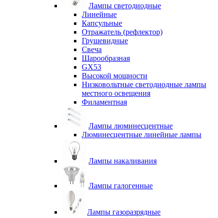
Лампы светодиодные
Линейные
Капсульные
Отражатель (рефлектор)
Грушевидные
Свеча
Шарообразная
GX53
Высокой мощности
Низковольтные светодиодные лампы
местного освещения
Филаментная
Лампы люминесцентные
Люминесцентные линейные лампы
Лампы накаливания
Лампы галогенные
Лампы газоразрядные