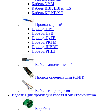
Кабель NYM
Кабель ВВГ, ВВГнг-LS
Кабель КГ, КГ-ХЛ
Провод медный
Провод ПВС
Провод ПуВ
Провод ПуГВ
Провод РКГМ
Провод ШВВП
Провод РПШ
Кабель алюминиевый
Провод самонесущий (СИП)
Кабель и провод связи
Изделия для прокладки кабеля и электромонтажа
Коробки