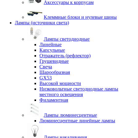
Аксессуары к корпусам
Клеммные блоки и нулевые шины
Лампы (источники света)
Лампы светодиодные
Линейные
Капсульные
Отражатель (рефлектор)
Грушевидные
Свеча
Шарообразная
GX53
Высокой мощности
Низковольтные светодиодные лампы
местного освещения
Филаментная
Лампы люминесцентные
Люминесцентные линейные лампы
Лампы накаливания