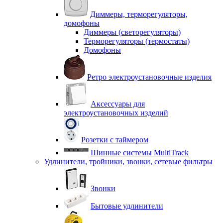
Диммеры, терморегуляторы,
домофоны
Диммеры (светорегуляторы)
Терморегуляторы (термостаты)
Домофоны
Ретро электроустановочные изделия
Аксессуары для
электроустановочных изделий
Розетки с таймером
Шинные системы MultiTrack
Удлинители, тройники, звонки, сетевые фильтры
Звонки
Бытовые удлинители