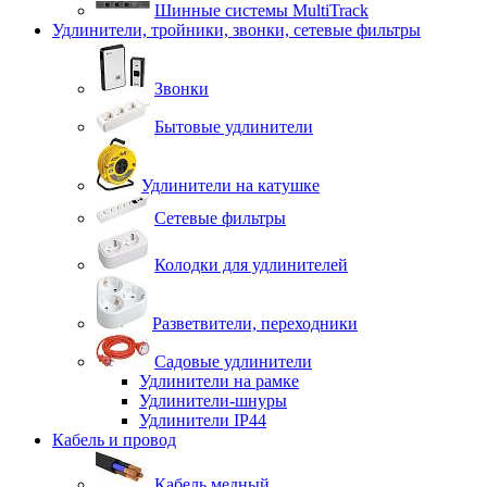
Шинные системы MultiTrack
Удлинители, тройники, звонки, сетевые фильтры
Звонки
Бытовые удлинители
Удлинители на катушке
Сетевые фильтры
Колодки для удлинителей
Разветвители, переходники
Садовые удлинители
Удлинители на рамке
Удлинители-шнуры
Удлинители IP44
Кабель и провод
Кабель медный