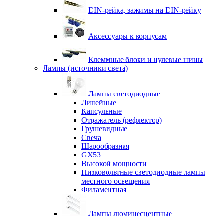
DIN-рейка, зажимы на DIN-рейку
Аксессуары к корпусам
Клеммные блоки и нулевые шины
Лампы (источники света)
Лампы светодиодные
Линейные
Капсульные
Отражатель (рефлектор)
Грушевидные
Свеча
Шарообразная
GX53
Высокой мощности
Низковольтные светодиодные лампы
местного освещения
Филаментная
Лампы люминесцентные