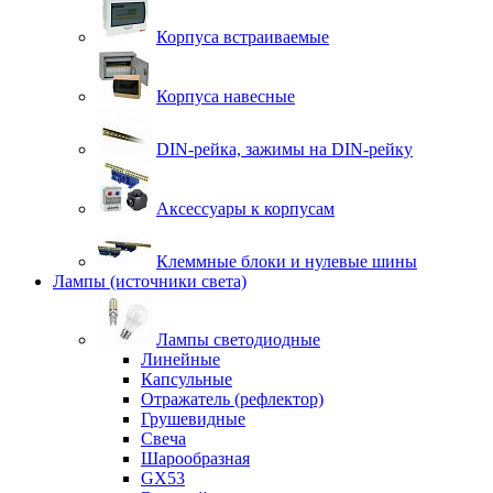
Корпуса встраиваемые
Корпуса навесные
DIN-рейка, зажимы на DIN-рейку
Аксессуары к корпусам
Клеммные блоки и нулевые шины
Лампы (источники света)
Лампы светодиодные
Линейные
Капсульные
Отражатель (рефлектор)
Грушевидные
Свеча
Шарообразная
GX53