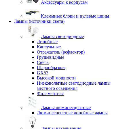
Аксессуары к корпусам
Клеммные блоки и нулевые шины
Лампы (источники света)
Лампы светодиодные
Линейные
Капсульные
Отражатель (рефлектор)
Грушевидные
Свеча
Шарообразная
GX53
Высокой мощности
Низковольтные светодиодные лампы
местного освещения
Филаментная
Лампы люминесцентные
Люминесцентные линейные лампы
Лампы накаливания