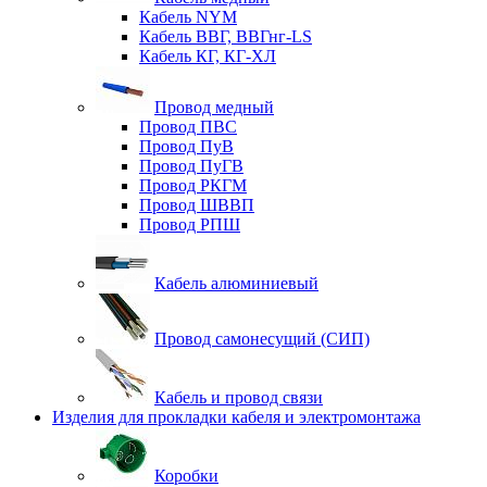
Кабель NYM
Кабель ВВГ, ВВГнг-LS
Кабель КГ, КГ-ХЛ
Провод медный
Провод ПВС
Провод ПуВ
Провод ПуГВ
Провод РКГМ
Провод ШВВП
Провод РПШ
Кабель алюминиевый
Провод самонесущий (СИП)
Кабель и провод связи
Изделия для прокладки кабеля и электромонтажа
Коробки