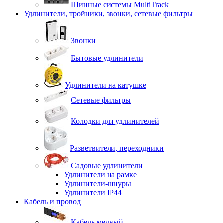
Шинные системы MultiTrack
Удлинители, тройники, звонки, сетевые фильтры
Звонки
Бытовые удлинители
Удлинители на катушке
Сетевые фильтры
Колодки для удлинителей
Разветвители, переходники
Садовые удлинители
Удлинители на рамке
Удлинители-шнуры
Удлинители IP44
Кабель и провод
Кабель медный