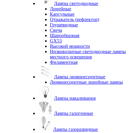
Лампы светодиодные
Линейные
Капсульные
Отражатель (рефлектор)
Грушевидные
Свеча
Шарообразная
GX53
Высокой мощности
Низковольтные светодиодные лампы
местного освещения
Филаментная
Лампы люминесцентные
Люминесцентные линейные лампы
Лампы накаливания
Лампы галогенные
Лампы газоразрядные