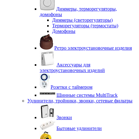
Диммеры, терморегуляторы,
домофоны
Диммеры (светорегуляторы)
Терморегуляторы (термостаты)
Домофоны
Ретро электроустановочные изделия
Аксессуары для
электроустановочных изделий
Розетки с таймером
Шинные системы MultiTrack
Удлинители, тройники, звонки, сетевые фильтры
Звонки
Бытовые удлинители