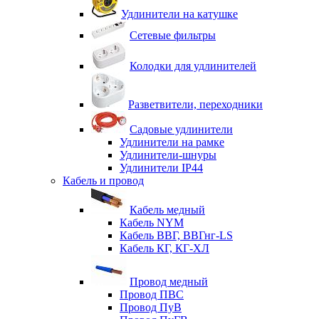
Удлинители на катушке
Сетевые фильтры
Колодки для удлинителей
Разветвители, переходники
Садовые удлинители
Удлинители на рамке
Удлинители-шнуры
Удлинители IP44
Кабель и провод
Кабель медный
Кабель NYM
Кабель ВВГ, ВВГнг-LS
Кабель КГ, КГ-ХЛ
Провод медный
Провод ПВС
Провод ПуВ