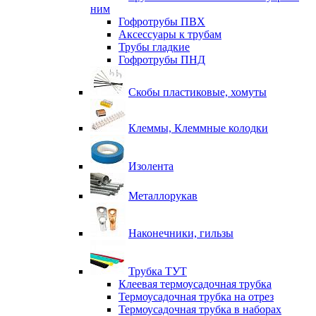
ним
Гофротрубы ПВХ
Аксессуары к трубам
Трубы гладкие
Гофротрубы ПНД
Скобы пластиковые, хомуты
Клеммы, Клеммные колодки
Изолента
Металлорукав
Наконечники, гильзы
Трубка ТУТ
Клеевая термоусадочная трубка
Термоусадочная трубка на отрез
Термоусадочная трубка в наборах