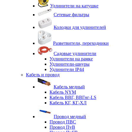
Удлинители на катушке
Сетевые фильтры
Колодки для удлинителей
Разветвители, переходники
Садовые удлинители
Удлинители на рамке
Удлинители-шнуры
Удлинители IP44
Кабель и провод
Кабель медный
Кабель NYM
Кабель ВВГ, ВВГнг-LS
Кабель КГ, КГ-ХЛ
Провод медный
Провод ПВС
Провод ПуВ