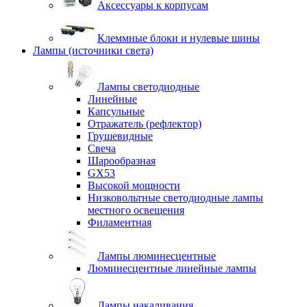
Аксессуары к корпусам
Клеммные блоки и нулевые шины
Лампы (источники света)
Лампы светодиодные
Линейные
Капсульные
Отражатель (рефлектор)
Грушевидные
Свеча
Шарообразная
GX53
Высокой мощности
Низковольтные светодиодные лампы
местного освещения
Филаментная
Лампы люминесцентные
Люминесцентные линейные лампы
Лампы накаливания