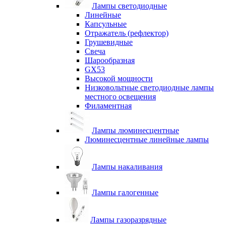
Лампы светодиодные
Линейные
Капсульные
Отражатель (рефлектор)
Грушевидные
Свеча
Шарообразная
GX53
Высокой мощности
Низковольтные светодиодные лампы
местного освещения
Филаментная
Лампы люминесцентные
Люминесцентные линейные лампы
Лампы накаливания
Лампы галогенные
Лампы газоразрядные