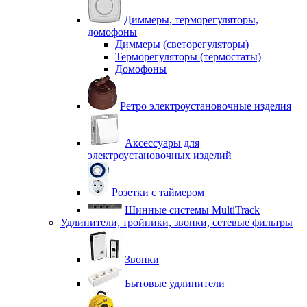
Диммеры, терморегуляторы,
домофоны
Диммеры (светорегуляторы)
Терморегуляторы (термостаты)
Домофоны
Ретро электроустановочные изделия
Аксессуары для
электроустановочных изделий
Розетки с таймером
Шинные системы MultiTrack
Удлинители, тройники, звонки, сетевые фильтры
Звонки
Бытовые удлинители