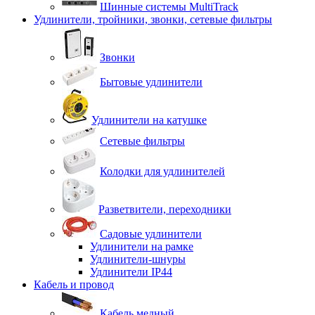
Шинные системы MultiTrack
Удлинители, тройники, звонки, сетевые фильтры
Звонки
Бытовые удлинители
Удлинители на катушке
Сетевые фильтры
Колодки для удлинителей
Разветвители, переходники
Садовые удлинители
Удлинители на рамке
Удлинители-шнуры
Удлинители IP44
Кабель и провод
Кабель медный