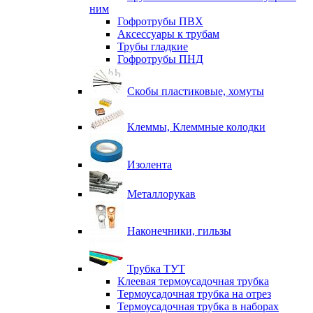
ним
Гофротрубы ПВХ
Аксессуары к трубам
Трубы гладкие
Гофротрубы ПНД
Скобы пластиковые, хомуты
Клеммы, Клеммные колодки
Изолента
Металлорукав
Наконечники, гильзы
Трубка ТУТ
Клеевая термоусадочная трубка
Термоусадочная трубка на отрез
Термоусадочная трубка в наборах