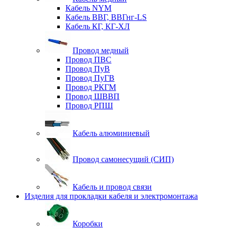
Кабель NYM
Кабель ВВГ, ВВГнг-LS
Кабель КГ, КГ-ХЛ
Провод медный
Провод ПВС
Провод ПуВ
Провод ПуГВ
Провод РКГМ
Провод ШВВП
Провод РПШ
Кабель алюминиевый
Провод самонесущий (СИП)
Кабель и провод связи
Изделия для прокладки кабеля и электромонтажа
Коробки