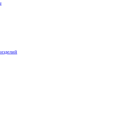
ы
 изделий