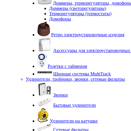
Диммеры, терморегуляторы, домофон
Диммеры (светорегуляторы)
Терморегуляторы (термостаты)
Домофоны
Ретро электроустановочные изделия
Аксессуары для электроустановочных
Розетки с таймером
Шинные системы MultiTrack
Удлинители, тройники, звонки, сетевые фильтры
Звонки
Бытовые удлинители
Удлинители на катушке
Сетевые фильтры