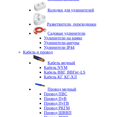
Колодки для удлинителей
Разветвители, переходники
Садовые удлинители
Удлинители на рамке
Удлинители-шнуры
Удлинители IP44
Кабель и провод
Кабель медный
Кабель NYM
Кабель ВВГ, ВВГнг-LS
Кабель КГ, КГ-ХЛ
Провод медный
Провод ПВС
Провод ПуВ
Провод ПуГВ
Провод РКГМ
Провод ШВВП