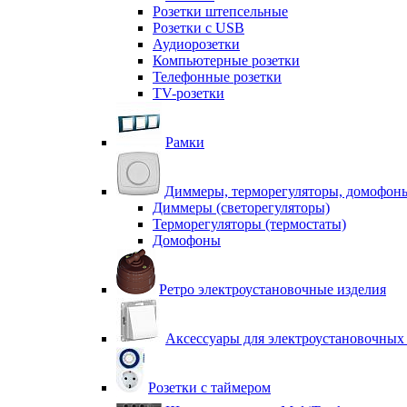
Розетки штепсельные
Розетки с USB
Аудиорозетки
Компьютерные розетки
Телефонные розетки
TV-розетки
Рамки
Диммеры, терморегуляторы, домофон
Диммеры (светорегуляторы)
Терморегуляторы (термостаты)
Домофоны
Ретро электроустановочные изделия
Аксессуары для электроустановочных
Розетки с таймером