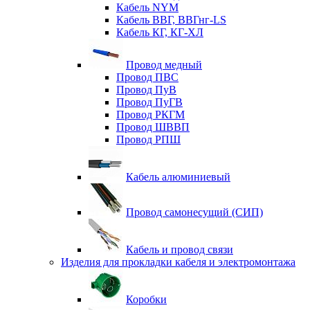
Кабель NYM
Кабель ВВГ, ВВГнг-LS
Кабель КГ, КГ-ХЛ
Провод медный
Провод ПВС
Провод ПуВ
Провод ПуГВ
Провод РКГМ
Провод ШВВП
Провод РПШ
Кабель алюминиевый
Провод самонесущий (СИП)
Кабель и провод связи
Изделия для прокладки кабеля и электромонтажа
Коробки