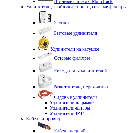
Шинные системы MultiTrack
Удлинители, тройники, звонки, сетевые фильтры
Звонки
Бытовые удлинители
Удлинители на катушке
Сетевые фильтры
Колодки для удлинителей
Разветвители, переходники
Садовые удлинители
Удлинители на рамке
Удлинители-шнуры
Удлинители IP44
Кабель и провод
Кабель медный