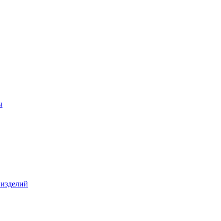
ы
 изделий