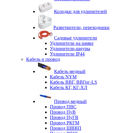
Колодки для удлинителей
Разветвители, переходники
Садовые удлинители
Удлинители на рамке
Удлинители-шнуры
Удлинители IP44
Кабель и провод
Кабель медный
Кабель NYM
Кабель ВВГ, ВВГнг-LS
Кабель КГ, КГ-ХЛ
Провод медный
Провод ПВС
Провод ПуВ
Провод ПуГВ
Провод РКГМ
Провод ШВВП