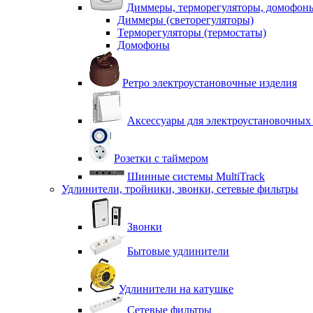
Диммеры, терморегуляторы, домофон
Диммеры (светорегуляторы)
Терморегуляторы (термостаты)
Домофоны
Ретро электроустановочные изделия
Аксессуары для электроустановочных
Розетки с таймером
Шинные системы MultiTrack
Удлинители, тройники, звонки, сетевые фильтры
Звонки
Бытовые удлинители
Удлинители на катушке
Сетевые фильтры