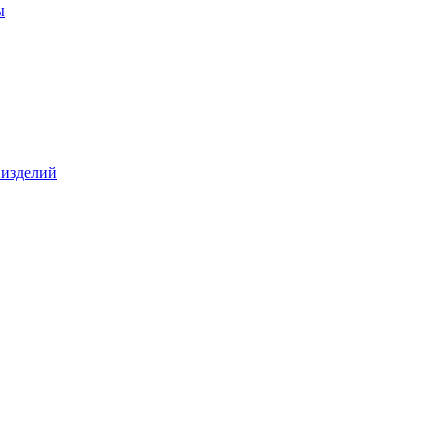
ы
 изделий