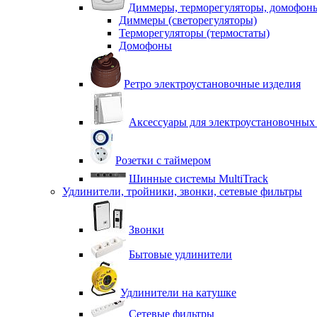
Диммеры, терморегуляторы, домофон
Диммеры (светорегуляторы)
Терморегуляторы (термостаты)
Домофоны
Ретро электроустановочные изделия
Аксессуары для электроустановочных
Розетки с таймером
Шинные системы MultiTrack
Удлинители, тройники, звонки, сетевые фильтры
Звонки
Бытовые удлинители
Удлинители на катушке
Сетевые фильтры