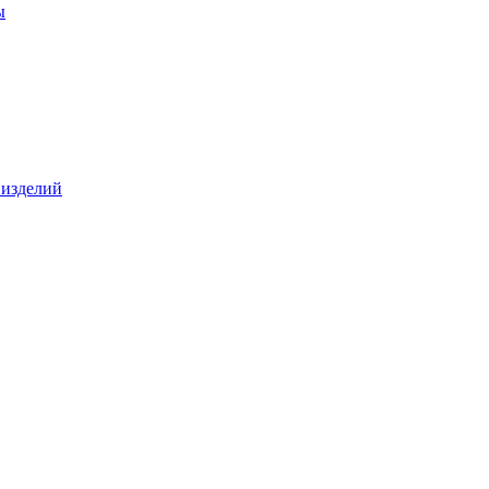
ы
 изделий