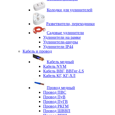
Колодки для удлинителей
Разветвители, переходники
Садовые удлинители
Удлинители на рамке
Удлинители-шнуры
Удлинители IP44
Кабель и провод
Кабель медный
Кабель NYM
Кабель ВВГ, ВВГнг-LS
Кабель КГ, КГ-ХЛ
Провод медный
Провод ПВС
Провод ПуВ
Провод ПуГВ
Провод РКГМ
Провод ШВВП