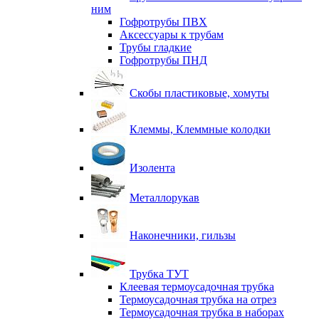
ним
Гофротрубы ПВХ
Аксессуары к трубам
Трубы гладкие
Гофротрубы ПНД
Скобы пластиковые, хомуты
Клеммы, Клеммные колодки
Изолента
Металлорукав
Наконечники, гильзы
Трубка ТУТ
Клеевая термоусадочная трубка
Термоусадочная трубка на отрез
Термоусадочная трубка в наборах