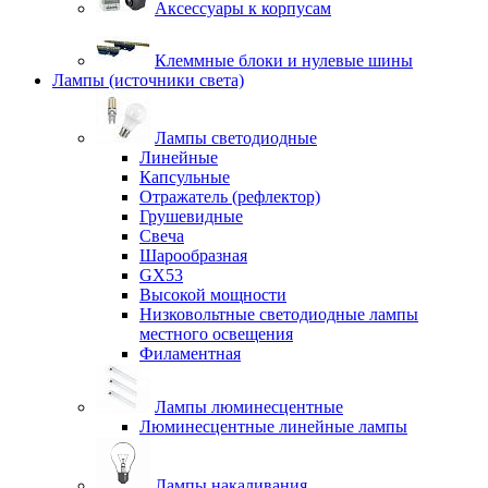
Аксессуары к корпусам
Клеммные блоки и нулевые шины
Лампы (источники света)
Лампы светодиодные
Линейные
Капсульные
Отражатель (рефлектор)
Грушевидные
Свеча
Шарообразная
GX53
Высокой мощности
Низковольтные светодиодные лампы
местного освещения
Филаментная
Лампы люминесцентные
Люминесцентные линейные лампы
Лампы накаливания