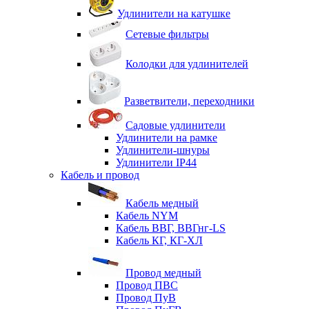
Удлинители на катушке
Сетевые фильтры
Колодки для удлинителей
Разветвители, переходники
Садовые удлинители
Удлинители на рамке
Удлинители-шнуры
Удлинители IP44
Кабель и провод
Кабель медный
Кабель NYM
Кабель ВВГ, ВВГнг-LS
Кабель КГ, КГ-ХЛ
Провод медный
Провод ПВС
Провод ПуВ