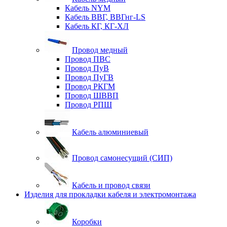
Кабель NYM
Кабель ВВГ, ВВГнг-LS
Кабель КГ, КГ-ХЛ
Провод медный
Провод ПВС
Провод ПуВ
Провод ПуГВ
Провод РКГМ
Провод ШВВП
Провод РПШ
Кабель алюминиевый
Провод самонесущий (СИП)
Кабель и провод связи
Изделия для прокладки кабеля и электромонтажа
Коробки