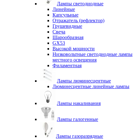
Лампы светодиодные
Линейные
Капсульные
Отражатель (рефлектор)
Грушевидные
Свеча
Шарообразная
GX53
Высокой мощности
Низковольтные светодиодные лампы
местного освещения
Филаментная
Лампы люминесцентные
Люминесцентные линейные лампы
Лампы накаливания
Лампы галогенные
Лампы газоразрядные