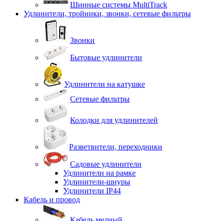
Шинные системы MultiTrack
Удлинители, тройники, звонки, сетевые фильтры
Звонки
Бытовые удлинители
Удлинители на катушке
Сетевые фильтры
Колодки для удлинителей
Разветвители, переходники
Садовые удлинители
Удлинители на рамке
Удлинители-шнуры
Удлинители IP44
Кабель и провод
Кабель медный