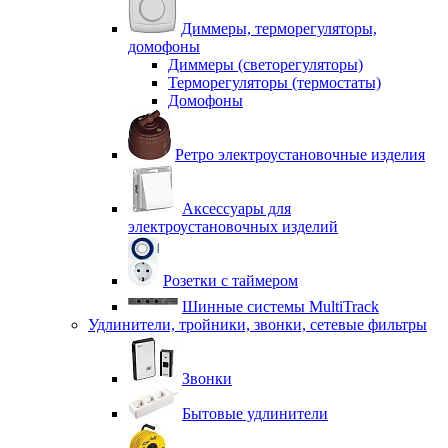
Диммеры, терморегуляторы,
домофоны
Диммеры (светорегуляторы)
Терморегуляторы (термостаты)
Домофоны
Ретро электроустановочные изделия
Аксессуары для
электроустановочных изделий
Розетки с таймером
Шинные системы MultiTrack
Удлинители, тройники, звонки, сетевые фильтры
Звонки
Бытовые удлинители