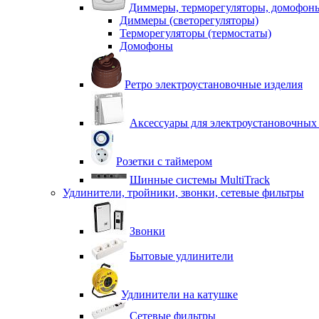
Диммеры, терморегуляторы, домофон
Диммеры (светорегуляторы)
Терморегуляторы (термостаты)
Домофоны
Ретро электроустановочные изделия
Аксессуары для электроустановочных
Розетки с таймером
Шинные системы MultiTrack
Удлинители, тройники, звонки, сетевые фильтры
Звонки
Бытовые удлинители
Удлинители на катушке
Сетевые фильтры