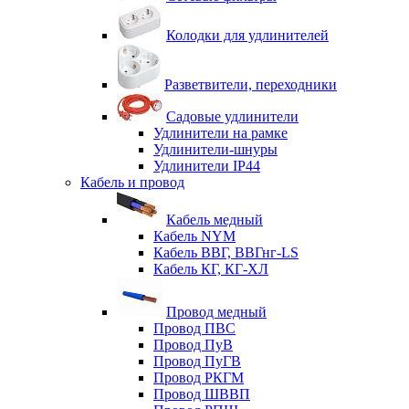
Колодки для удлинителей
Разветвители, переходники
Садовые удлинители
Удлинители на рамке
Удлинители-шнуры
Удлинители IP44
Кабель и провод
Кабель медный
Кабель NYM
Кабель ВВГ, ВВГнг-LS
Кабель КГ, КГ-ХЛ
Провод медный
Провод ПВС
Провод ПуВ
Провод ПуГВ
Провод РКГМ
Провод ШВВП