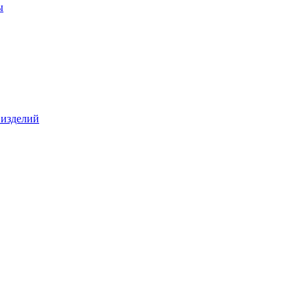
ы
 изделий