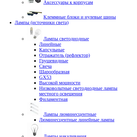
Аксессуары к корпусам
Клеммные блоки и нулевые шины
Лампы (источники света)
Лампы светодиодные
Линейные
Капсульные
Отражатель (рефлектор)
Грушевидные
Свеча
Шарообразная
GX53
Высокой мощности
Низковольтные светодиодные лампы
местного освещения
Филаментная
Лампы люминесцентные
Люминесцентные линейные лампы
Лампы накаливания