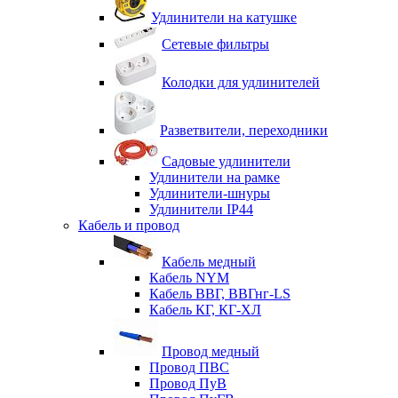
Удлинители на катушке
Сетевые фильтры
Колодки для удлинителей
Разветвители, переходники
Садовые удлинители
Удлинители на рамке
Удлинители-шнуры
Удлинители IP44
Кабель и провод
Кабель медный
Кабель NYM
Кабель ВВГ, ВВГнг-LS
Кабель КГ, КГ-ХЛ
Провод медный
Провод ПВС
Провод ПуВ