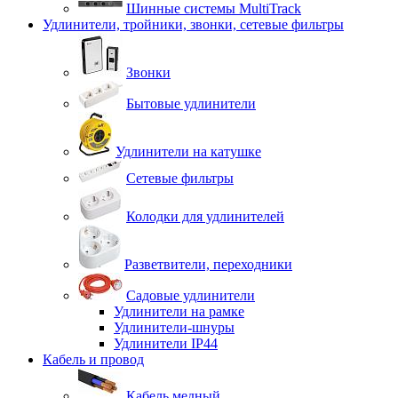
Шинные системы MultiTrack
Удлинители, тройники, звонки, сетевые фильтры
Звонки
Бытовые удлинители
Удлинители на катушке
Сетевые фильтры
Колодки для удлинителей
Разветвители, переходники
Садовые удлинители
Удлинители на рамке
Удлинители-шнуры
Удлинители IP44
Кабель и провод
Кабель медный