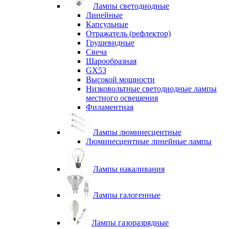
Лампы светодиодные
Линейные
Капсульные
Отражатель (рефлектор)
Грушевидные
Свеча
Шарообразная
GX53
Высокой мощности
Низковольтные светодиодные лампы
местного освещения
Филаментная
Лампы люминесцентные
Люминесцентные линейные лампы
Лампы накаливания
Лампы галогенные
Лампы газоразрядные