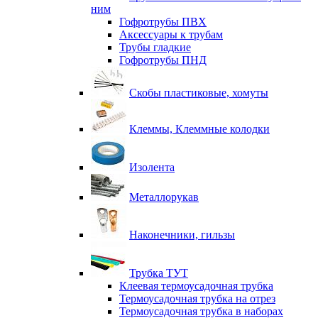
ним
Гофротрубы ПВХ
Аксессуары к трубам
Трубы гладкие
Гофротрубы ПНД
Скобы пластиковые, хомуты
Клеммы, Клеммные колодки
Изолента
Металлорукав
Наконечники, гильзы
Трубка ТУТ
Клеевая термоусадочная трубка
Термоусадочная трубка на отрез
Термоусадочная трубка в наборах