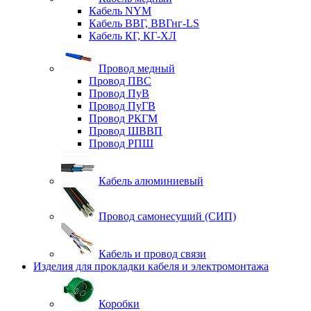
Кабель NYM
Кабель ВВГ, ВВГнг-LS
Кабель КГ, КГ-ХЛ
Провод медный
Провод ПВС
Провод ПуВ
Провод ПуГВ
Провод РКГМ
Провод ШВВП
Провод РПШ
Кабель алюминиевый
Провод самонесущий (СИП)
Кабель и провод связи
Изделия для прокладки кабеля и электромонтажа
Коробки