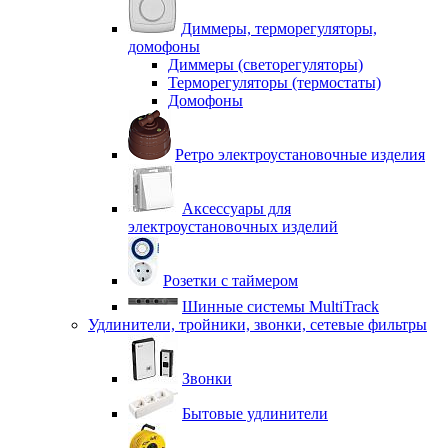
Диммеры, терморегуляторы,
домофоны
Диммеры (светорегуляторы)
Терморегуляторы (термостаты)
Домофоны
Ретро электроустановочные изделия
Аксессуары для
электроустановочных изделий
Розетки с таймером
Шинные системы MultiTrack
Удлинители, тройники, звонки, сетевые фильтры
Звонки
Бытовые удлинители