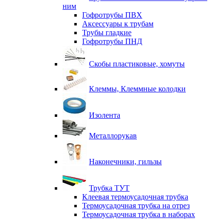
ним
Гофротрубы ПВХ
Аксессуары к трубам
Трубы гладкие
Гофротрубы ПНД
Скобы пластиковые, хомуты
Клеммы, Клеммные колодки
Изолента
Металлорукав
Наконечники, гильзы
Трубка ТУТ
Клеевая термоусадочная трубка
Термоусадочная трубка на отрез
Термоусадочная трубка в наборах