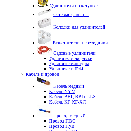
Удлинители на катушке
Сетевые фильтры
Колодки для удлинителей
Разветвители, переходники
Садовые удлинители
Удлинители на рамке
Удлинители-шнуры
Удлинители IP44
Кабель и провод
Кабель медный
Кабель NYM
Кабель ВВГ, ВВГнг-LS
Кабель КГ, КГ-ХЛ
Провод медный
Провод ПВС
Провод ПуВ