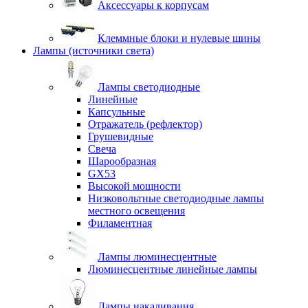
Аксессуары к корпусам
Клеммные блоки и нулевые шины
Лампы (источники света)
Лампы светодиодные
Линейные
Капсульные
Отражатель (рефлектор)
Грушевидные
Свеча
Шарообразная
GX53
Высокой мощности
Низковольтные светодиодные лампы
местного освещения
Филаментная
Лампы люминесцентные
Люминесцентные линейные лампы
Лампы накаливания