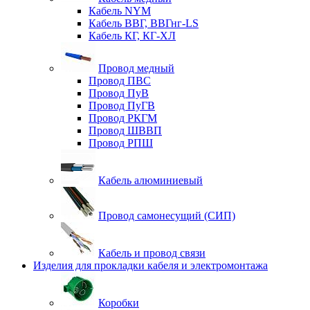
Кабель NYM
Кабель ВВГ, ВВГнг-LS
Кабель КГ, КГ-ХЛ
Провод медный
Провод ПВС
Провод ПуВ
Провод ПуГВ
Провод РКГМ
Провод ШВВП
Провод РПШ
Кабель алюминиевый
Провод самонесущий (СИП)
Кабель и провод связи
Изделия для прокладки кабеля и электромонтажа
Коробки