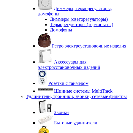
Диммеры, терморегуляторы,
домофоны
Диммеры (светорегуляторы)
Терморегуляторы (термостаты)
Домофоны
Ретро электроустановочные изделия
Аксессуары для
электроустановочных изделий
Розетки с таймером
Шинные системы MultiTrack
Удлинители, тройники, звонки, сетевые фильтры
Звонки
Бытовые удлинители