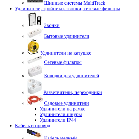
Шинные системы MultiTrack
Удлинители, тройники, звонки, сетевые фильтры
Звонки
Бытовые удлинители
Удлинители на катушке
Сетевые фильтры
Колодки для удлинителей
Разветвители, переходники
Садовые удлинители
Удлинители на рамке
Удлинители-шнуры
Удлинители IP44
Кабель и провод
Кабель медный