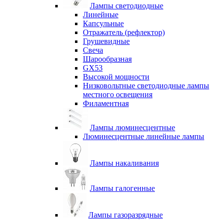
Лампы светодиодные
Линейные
Капсульные
Отражатель (рефлектор)
Грушевидные
Свеча
Шарообразная
GX53
Высокой мощности
Низковольтные светодиодные лампы
местного освещения
Филаментная
Лампы люминесцентные
Люминесцентные линейные лампы
Лампы накаливания
Лампы галогенные
Лампы газоразрядные