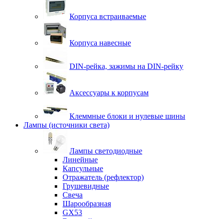
Корпуса встраиваемые
Корпуса навесные
DIN-рейка, зажимы на DIN-рейку
Аксессуары к корпусам
Клеммные блоки и нулевые шины
Лампы (источники света)
Лампы светодиодные
Линейные
Капсульные
Отражатель (рефлектор)
Грушевидные
Свеча
Шарообразная
GX53