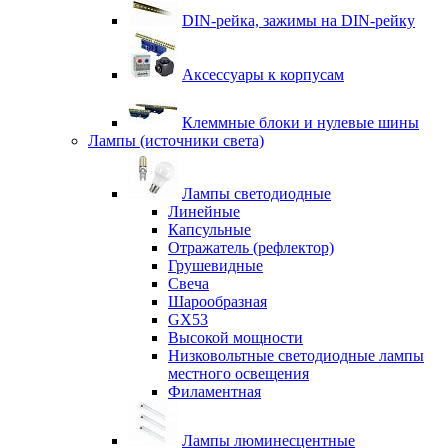
DIN-рейка, зажимы на DIN-рейку
Аксессуары к корпусам
Клеммные блоки и нулевые шины
Лампы (источники света)
Лампы светодиодные
Линейные
Капсульные
Отражатель (рефлектор)
Грушевидные
Свеча
Шарообразная
GX53
Высокой мощности
Низковольтные светодиодные лампы
местного освещения
Филаментная
Лампы люминесцентные