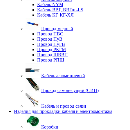
Кабель NYM
Кабель ВВГ, ВВГнг-LS
Кабель КГ, КГ-ХЛ
Провод медный
Провод ПВС
Провод ПуВ
Провод ПуГВ
Провод РКГМ
Провод ШВВП
Провод РПШ
Кабель алюминиевый
Провод самонесущий (СИП)
Кабель и провод связи
Изделия для прокладки кабеля и электромонтажа
Коробки