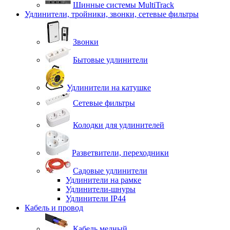
Шинные системы MultiTrack
Удлинители, тройники, звонки, сетевые фильтры
Звонки
Бытовые удлинители
Удлинители на катушке
Сетевые фильтры
Колодки для удлинителей
Разветвители, переходники
Садовые удлинители
Удлинители на рамке
Удлинители-шнуры
Удлинители IP44
Кабель и провод
Кабель медный