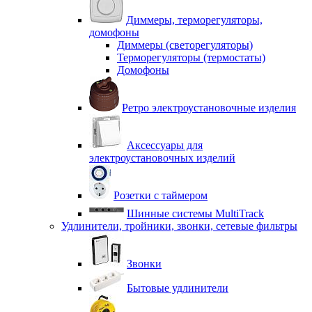
Диммеры, терморегуляторы,
домофоны
Диммеры (светорегуляторы)
Терморегуляторы (термостаты)
Домофоны
Ретро электроустановочные изделия
Аксессуары для
электроустановочных изделий
Розетки с таймером
Шинные системы MultiTrack
Удлинители, тройники, звонки, сетевые фильтры
Звонки
Бытовые удлинители