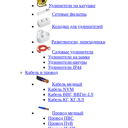
Удлинители на катушке
Сетевые фильтры
Колодки для удлинителей
Разветвители, переходники
Садовые удлинители
Удлинители на рамке
Удлинители-шнуры
Удлинители IP44
Кабель и провод
Кабель медный
Кабель NYM
Кабель ВВГ, ВВГнг-LS
Кабель КГ, КГ-ХЛ
Провод медный
Провод ПВС
Провод ПуВ