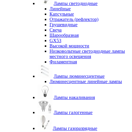
Лампы светодиодные
Линейные
Капсульные
Отражатель (рефлектор)
Грушевидные
Свеча
Шарообразная
GX53
Высокой мощности
Низковольтные светодиодные лампы
местного освещения
Филаментная
Лампы люминесцентные
Люминесцентные линейные лампы
Лампы накаливания
Лампы галогенные
Лампы газоразрядные