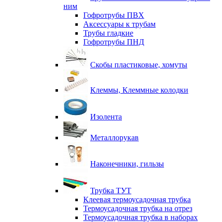
ним
Гофротрубы ПВХ
Аксессуары к трубам
Трубы гладкие
Гофротрубы ПНД
Скобы пластиковые, хомуты
Клеммы, Клеммные колодки
Изолента
Металлорукав
Наконечники, гильзы
Трубка ТУТ
Клеевая термоусадочная трубка
Термоусадочная трубка на отрез
Термоусадочная трубка в наборах