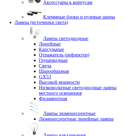
Аксессуары к корпусам
Клеммные блоки и нулевые шины
Лампы (источники света)
Лампы светодиодные
Линейные
Капсульные
Отражатель (рефлектор)
Грушевидные
Свеча
Шарообразная
GX53
Высокой мощности
Низковольтные светодиодные лампы
местного освещения
Филаментная
Лампы люминесцентные
Люминесцентные линейные лампы
Лампы накаливания