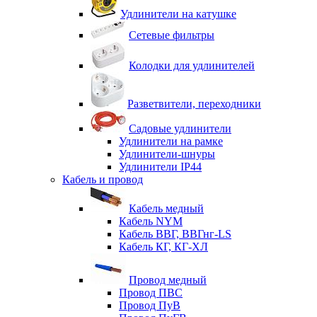
Удлинители на катушке
Сетевые фильтры
Колодки для удлинителей
Разветвители, переходники
Садовые удлинители
Удлинители на рамке
Удлинители-шнуры
Удлинители IP44
Кабель и провод
Кабель медный
Кабель NYM
Кабель ВВГ, ВВГнг-LS
Кабель КГ, КГ-ХЛ
Провод медный
Провод ПВС
Провод ПуВ