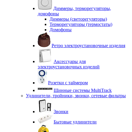
Диммеры, терморегуляторы,
домофоны
Диммеры (светорегуляторы)
Терморегуляторы (термостаты)
Домофоны
Ретро электроустановочные изделия
Аксессуары для
электроустановочных изделий
Розетки с таймером
Шинные системы MultiTrack
Удлинители, тройники, звонки, сетевые фильтры
Звонки
Бытовые удлинители