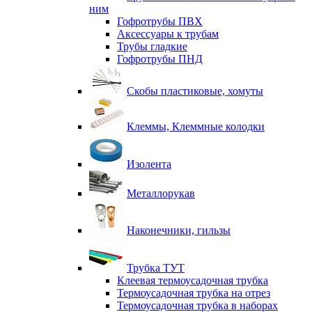
ним
Гофротрубы ПВХ
Аксессуары к трубам
Трубы гладкие
Гофротрубы ПНД
Скобы пластиковые, хомуты
Клеммы, Клеммные колодки
Изолента
Металлорукав
Наконечники, гильзы
Трубка ТУТ
Клеевая термоусадочная трубка
Термоусадочная трубка на отрез
Термоусадочная трубка в наборах