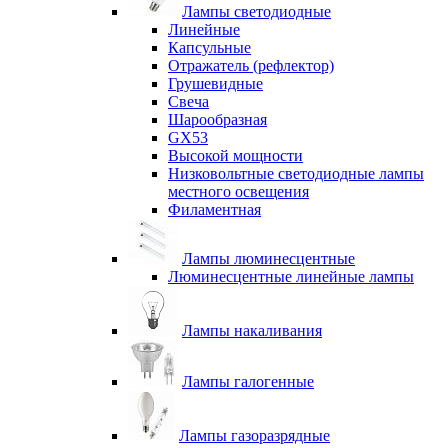
Лампы светодиодные
Линейные
Капсульные
Отражатель (рефлектор)
Грушевидные
Свеча
Шарообразная
GX53
Высокой мощности
Низковольтные светодиодные лампы
местного освещения
Филаментная
Лампы люминесцентные
Люминесцентные линейные лампы
Лампы накаливания
Лампы галогенные
Лампы газоразрядные