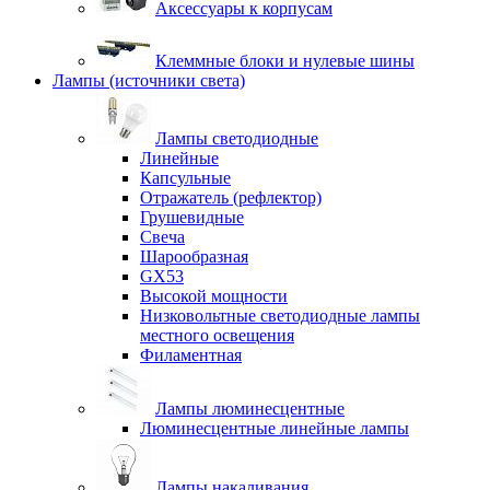
Аксессуары к корпусам
Клеммные блоки и нулевые шины
Лампы (источники света)
Лампы светодиодные
Линейные
Капсульные
Отражатель (рефлектор)
Грушевидные
Свеча
Шарообразная
GX53
Высокой мощности
Низковольтные светодиодные лампы
местного освещения
Филаментная
Лампы люминесцентные
Люминесцентные линейные лампы
Лампы накаливания