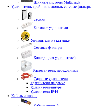
Шинные системы MultiTrack
Удлинители, тройники, звонки, сетевые фильтры
Звонки
Бытовые удлинители
Удлинители на катушке
Сетевые фильтры
Колодки для удлинителей
Разветвители, переходники
Садовые удлинители
Удлинители на рамке
Удлинители-шнуры
Удлинители IP44
Кабель и провод
Кабель медный