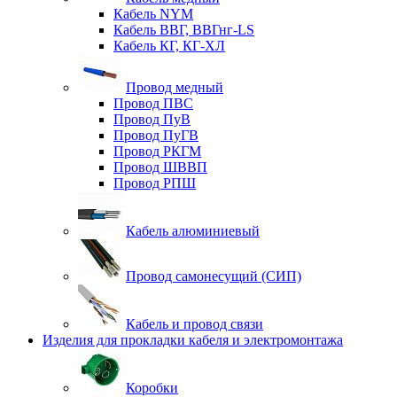
Кабель NYM
Кабель ВВГ, ВВГнг-LS
Кабель КГ, КГ-ХЛ
Провод медный
Провод ПВС
Провод ПуВ
Провод ПуГВ
Провод РКГМ
Провод ШВВП
Провод РПШ
Кабель алюминиевый
Провод самонесущий (СИП)
Кабель и провод связи
Изделия для прокладки кабеля и электромонтажа
Коробки