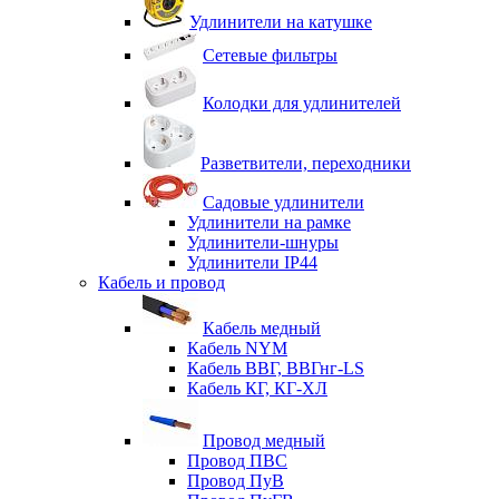
Удлинители на катушке
Сетевые фильтры
Колодки для удлинителей
Разветвители, переходники
Садовые удлинители
Удлинители на рамке
Удлинители-шнуры
Удлинители IP44
Кабель и провод
Кабель медный
Кабель NYM
Кабель ВВГ, ВВГнг-LS
Кабель КГ, КГ-ХЛ
Провод медный
Провод ПВС
Провод ПуВ