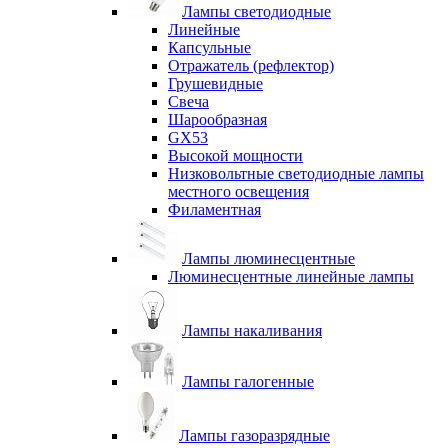
Лампы светодиодные
Линейные
Капсульные
Отражатель (рефлектор)
Грушевидные
Свеча
Шарообразная
GX53
Высокой мощности
Низковольтные светодиодные лампы
местного освещения
Филаментная
Лампы люминесцентные
Люминесцентные линейные лампы
Лампы накаливания
Лампы галогенные
Лампы газоразрядные