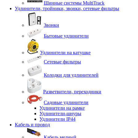
Шинные системы MultiTrack
Удлинители, тройники, звонки, сетевые фильтры
Звонки
Бытовые удлинители
Удлинители на катушке
Сетевые фильтры
Колодки для удлинителей
Разветвители, переходники
Садовые удлинители
Удлинители на рамке
Удлинители-шнуры
Удлинители IP44
Кабель и провод
Кабель медный