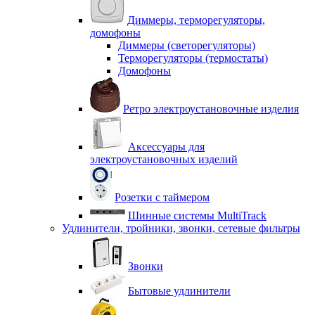
Диммеры, терморегуляторы,
домофоны
Диммеры (светорегуляторы)
Терморегуляторы (термостаты)
Домофоны
Ретро электроустановочные изделия
Аксессуары для
электроустановочных изделий
Розетки с таймером
Шинные системы MultiTrack
Удлинители, тройники, звонки, сетевые фильтры
Звонки
Бытовые удлинители