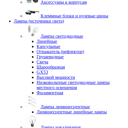
Аксессуары к корпусам
Клеммные блоки и нулевые шины
Лампы (источники света)
Лампы светодиодные
Линейные
Капсульные
Отражатель (рефлектор)
Грушевидные
Свеча
Шарообразная
GX53
Высокой мощности
Низковольтные светодиодные лампы
местного освещения
Филаментная
Лампы люминесцентные
Люминесцентные линейные лампы
Лампы накаливания