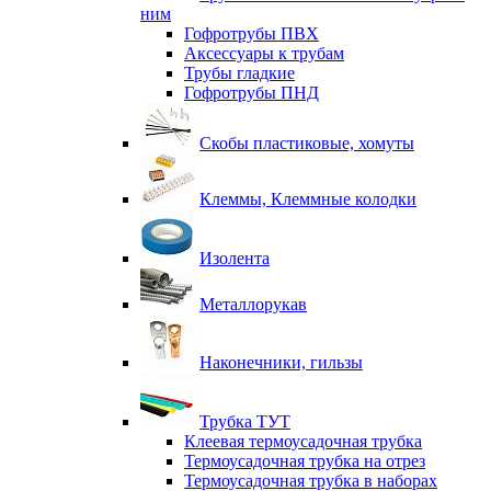
ним
Гофротрубы ПВХ
Аксессуары к трубам
Трубы гладкие
Гофротрубы ПНД
Скобы пластиковые, хомуты
Клеммы, Клеммные колодки
Изолента
Металлорукав
Наконечники, гильзы
Трубка ТУТ
Клеевая термоусадочная трубка
Термоусадочная трубка на отрез
Термоусадочная трубка в наборах