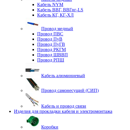
Кабель NYM
Кабель ВВГ, ВВГнг-LS
Кабель КГ, КГ-ХЛ
Провод медный
Провод ПВС
Провод ПуВ
Провод ПуГВ
Провод РКГМ
Провод ШВВП
Провод РПШ
Кабель алюминиевый
Провод самонесущий (СИП)
Кабель и провод связи
Изделия для прокладки кабеля и электромонтажа
Коробки