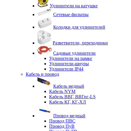
Удлинители на катушке
Сетевые фильтры
Колодки для удлинителей
Разветвители, переходники
Садовые удлинители
Удлинители на рамке
Удлинители-шнуры
Удлинители IP44
Кабель и провод
Кабель медный
Кабель NYM
Кабель ВВГ, ВВГнг-LS
Кабель КГ, КГ-ХЛ
Провод медный
Провод ПВС
Провод ПуВ