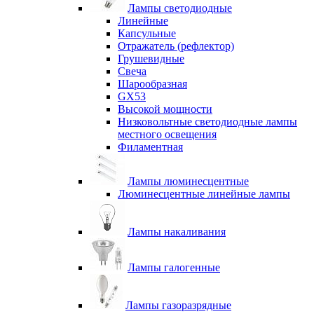
Лампы светодиодные
Линейные
Капсульные
Отражатель (рефлектор)
Грушевидные
Свеча
Шарообразная
GX53
Высокой мощности
Низковольтные светодиодные лампы
местного освещения
Филаментная
Лампы люминесцентные
Люминесцентные линейные лампы
Лампы накаливания
Лампы галогенные
Лампы газоразрядные