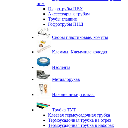
ним
Гофротрубы ПВХ
Аксессуары к трубам
Трубы гладкие
Гофротрубы ПНД
Скобы пластиковые, хомуты
Клеммы, Клеммные колодки
Изолента
Металлорукав
Наконечники, гильзы
Трубка ТУТ
Клеевая термоусадочная трубка
Термоусадочная трубка на отрез
Термоусадочная трубка в наборах