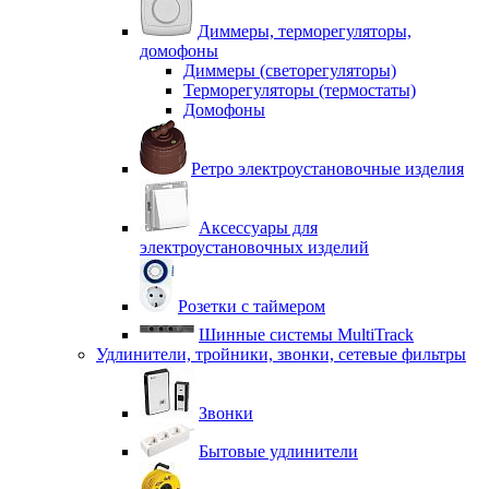
Диммеры, терморегуляторы,
домофоны
Диммеры (светорегуляторы)
Терморегуляторы (термостаты)
Домофоны
Ретро электроустановочные изделия
Аксессуары для
электроустановочных изделий
Розетки с таймером
Шинные системы MultiTrack
Удлинители, тройники, звонки, сетевые фильтры
Звонки
Бытовые удлинители