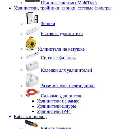
Шинные системы MultiTrack
Удлинители, тройники, звонки, сетевые фильтры
Звонки
Бытовые удлинители
Удлинители на катушке
Сетевые фильтры
Колодки для удлинителей
Разветвители, переходники
Садовые удлинители
Удлинители на рамке
Удлинители-шнуры
Удлинители IP44
Кабель и провод
Кабель медный