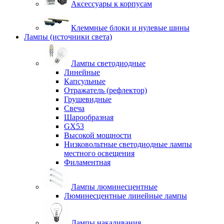
Аксессуары к корпусам
Клеммные блоки и нулевые шины
Лампы (источники света)
Лампы светодиодные
Линейные
Капсульные
Отражатель (рефлектор)
Грушевидные
Свеча
Шарообразная
GX53
Высокой мощности
Низковольтные светодиодные лампы
местного освещения
Филаментная
Лампы люминесцентные
Люминесцентные линейные лампы
Лампы накаливания