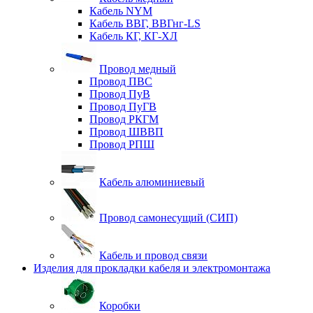
Кабель NYM
Кабель ВВГ, ВВГнг-LS
Кабель КГ, КГ-ХЛ
Провод медный
Провод ПВС
Провод ПуВ
Провод ПуГВ
Провод РКГМ
Провод ШВВП
Провод РПШ
Кабель алюминиевый
Провод самонесущий (СИП)
Кабель и провод связи
Изделия для прокладки кабеля и электромонтажа
Коробки