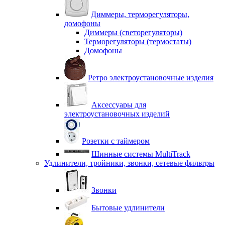
Диммеры, терморегуляторы,
домофоны
Диммеры (светорегуляторы)
Терморегуляторы (термостаты)
Домофоны
Ретро электроустановочные изделия
Аксессуары для
электроустановочных изделий
Розетки с таймером
Шинные системы MultiTrack
Удлинители, тройники, звонки, сетевые фильтры
Звонки
Бытовые удлинители