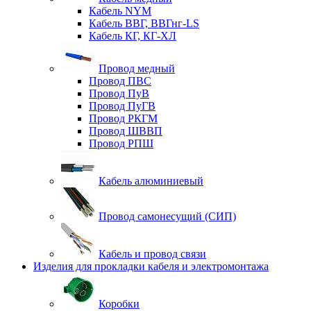
Кабель NYM
Кабель ВВГ, ВВГнг-LS
Кабель КГ, КГ-ХЛ
Провод медный
Провод ПВС
Провод ПуВ
Провод ПуГВ
Провод РКГМ
Провод ШВВП
Провод РПШ
Кабель алюминиевый
Провод самонесущий (СИП)
Кабель и провод связи
Изделия для прокладки кабеля и электромонтажа
Коробки