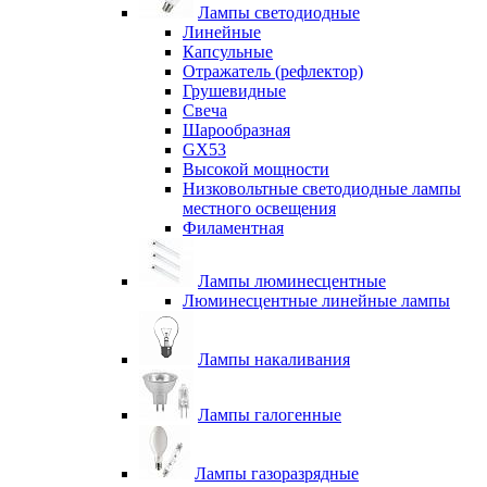
Лампы светодиодные
Линейные
Капсульные
Отражатель (рефлектор)
Грушевидные
Свеча
Шарообразная
GX53
Высокой мощности
Низковольтные светодиодные лампы
местного освещения
Филаментная
Лампы люминесцентные
Люминесцентные линейные лампы
Лампы накаливания
Лампы галогенные
Лампы газоразрядные