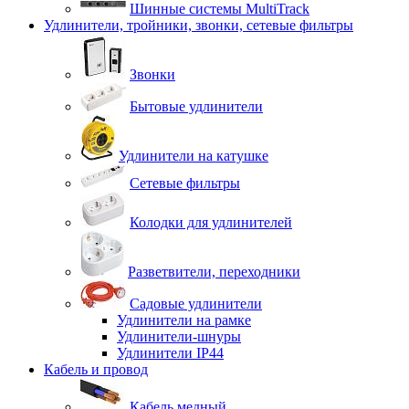
Шинные системы MultiTrack
Удлинители, тройники, звонки, сетевые фильтры
Звонки
Бытовые удлинители
Удлинители на катушке
Сетевые фильтры
Колодки для удлинителей
Разветвители, переходники
Садовые удлинители
Удлинители на рамке
Удлинители-шнуры
Удлинители IP44
Кабель и провод
Кабель медный