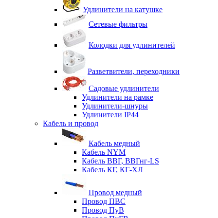
Удлинители на катушке
Сетевые фильтры
Колодки для удлинителей
Разветвители, переходники
Садовые удлинители
Удлинители на рамке
Удлинители-шнуры
Удлинители IP44
Кабель и провод
Кабель медный
Кабель NYM
Кабель ВВГ, ВВГнг-LS
Кабель КГ, КГ-ХЛ
Провод медный
Провод ПВС
Провод ПуВ