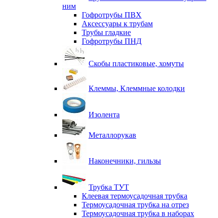
ним
Гофротрубы ПВХ
Аксессуары к трубам
Трубы гладкие
Гофротрубы ПНД
Скобы пластиковые, хомуты
Клеммы, Клеммные колодки
Изолента
Металлорукав
Наконечники, гильзы
Трубка ТУТ
Клеевая термоусадочная трубка
Термоусадочная трубка на отрез
Термоусадочная трубка в наборах