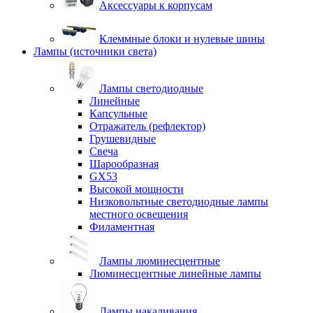
Аксессуары к корпусам
Клеммные блоки и нулевые шины
Лампы (источники света)
Лампы светодиодные
Линейные
Капсульные
Отражатель (рефлектор)
Грушевидные
Свеча
Шарообразная
GX53
Высокой мощности
Низковольтные светодиодные лампы
местного освещения
Филаментная
Лампы люминесцентные
Люминесцентные линейные лампы
Лампы накаливания