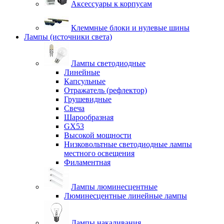
Аксессуары к корпусам
Клеммные блоки и нулевые шины
Лампы (источники света)
Лампы светодиодные
Линейные
Капсульные
Отражатель (рефлектор)
Грушевидные
Свеча
Шарообразная
GX53
Высокой мощности
Низковольтные светодиодные лампы
местного освещения
Филаментная
Лампы люминесцентные
Люминесцентные линейные лампы
Лампы накаливания