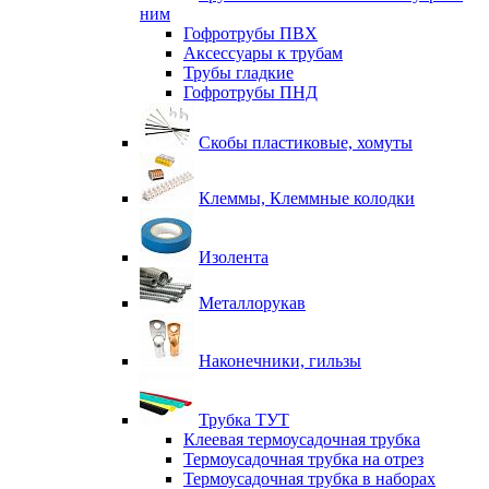
ним
Гофротрубы ПВХ
Аксессуары к трубам
Трубы гладкие
Гофротрубы ПНД
Скобы пластиковые, хомуты
Клеммы, Клеммные колодки
Изолента
Металлорукав
Наконечники, гильзы
Трубка ТУТ
Клеевая термоусадочная трубка
Термоусадочная трубка на отрез
Термоусадочная трубка в наборах