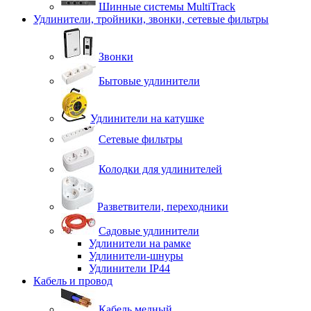
Шинные системы MultiTrack
Удлинители, тройники, звонки, сетевые фильтры
Звонки
Бытовые удлинители
Удлинители на катушке
Сетевые фильтры
Колодки для удлинителей
Разветвители, переходники
Садовые удлинители
Удлинители на рамке
Удлинители-шнуры
Удлинители IP44
Кабель и провод
Кабель медный