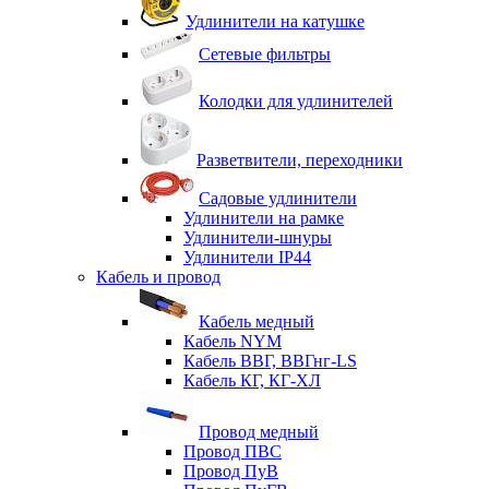
Удлинители на катушке
Сетевые фильтры
Колодки для удлинителей
Разветвители, переходники
Садовые удлинители
Удлинители на рамке
Удлинители-шнуры
Удлинители IP44
Кабель и провод
Кабель медный
Кабель NYM
Кабель ВВГ, ВВГнг-LS
Кабель КГ, КГ-ХЛ
Провод медный
Провод ПВС
Провод ПуВ