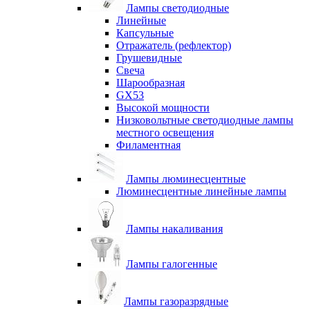
Лампы светодиодные
Линейные
Капсульные
Отражатель (рефлектор)
Грушевидные
Свеча
Шарообразная
GX53
Высокой мощности
Низковольтные светодиодные лампы
местного освещения
Филаментная
Лампы люминесцентные
Люминесцентные линейные лампы
Лампы накаливания
Лампы галогенные
Лампы газоразрядные