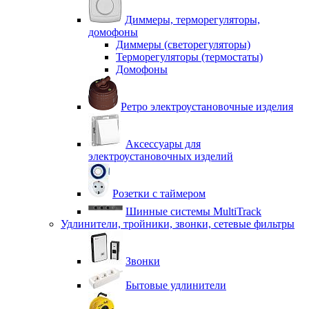
Диммеры, терморегуляторы,
домофоны
Диммеры (светорегуляторы)
Терморегуляторы (термостаты)
Домофоны
Ретро электроустановочные изделия
Аксессуары для
электроустановочных изделий
Розетки с таймером
Шинные системы MultiTrack
Удлинители, тройники, звонки, сетевые фильтры
Звонки
Бытовые удлинители