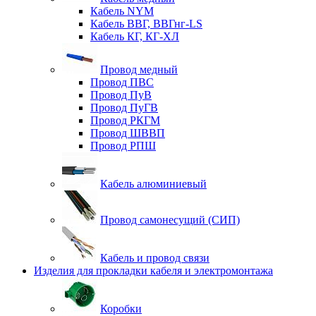
Кабель NYM
Кабель ВВГ, ВВГнг-LS
Кабель КГ, КГ-ХЛ
Провод медный
Провод ПВС
Провод ПуВ
Провод ПуГВ
Провод РКГМ
Провод ШВВП
Провод РПШ
Кабель алюминиевый
Провод самонесущий (СИП)
Кабель и провод связи
Изделия для прокладки кабеля и электромонтажа
Коробки