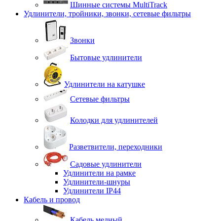
Шинные системы MultiTrack
Удлинители, тройники, звонки, сетевые фильтры
Звонки
Бытовые удлинители
Удлинители на катушке
Сетевые фильтры
Колодки для удлинителей
Разветвители, переходники
Садовые удлинители
Удлинители на рамке
Удлинители-шнуры
Удлинители IP44
Кабель и провод
Кабель медный