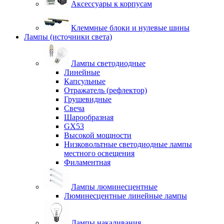
Аксессуары к корпусам
Клеммные блоки и нулевые шины
Лампы (источники света)
Лампы светодиодные
Линейные
Капсульные
Отражатель (рефлектор)
Грушевидные
Свеча
Шарообразная
GX53
Высокой мощности
Низковольтные светодиодные лампы
местного освещения
Филаментная
Лампы люминесцентные
Люминесцентные линейные лампы
Лампы накаливания