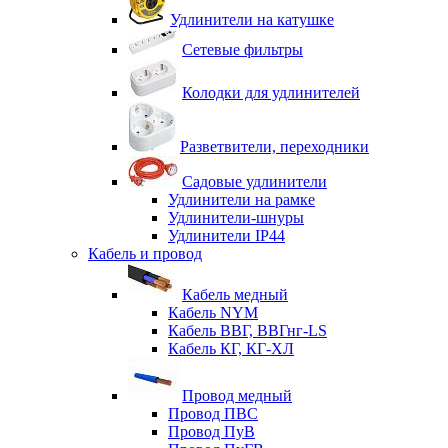
Удлинители на катушке
Сетевые фильтры
Колодки для удлинителей
Разветвители, переходники
Садовые удлинители
Удлинители на рамке
Удлинители-шнуры
Удлинители IP44
Кабель и провод
Кабель медный
Кабель NYM
Кабель ВВГ, ВВГнг-LS
Кабель КГ, КГ-ХЛ
Провод медный
Провод ПВС
Провод ПуВ