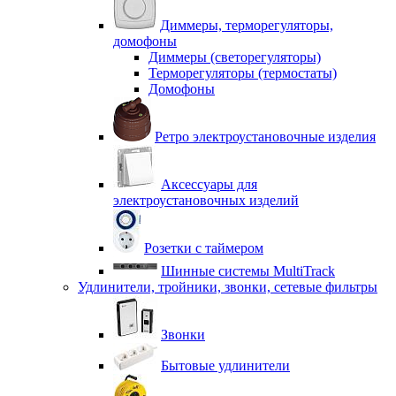
Диммеры, терморегуляторы,
домофоны
Диммеры (светорегуляторы)
Терморегуляторы (термостаты)
Домофоны
Ретро электроустановочные изделия
Аксессуары для
электроустановочных изделий
Розетки с таймером
Шинные системы MultiTrack
Удлинители, тройники, звонки, сетевые фильтры
Звонки
Бытовые удлинители