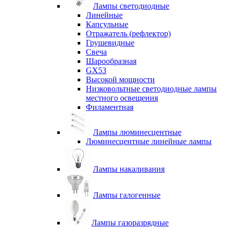
Лампы светодиодные
Линейные
Капсульные
Отражатель (рефлектор)
Грушевидные
Свеча
Шарообразная
GX53
Высокой мощности
Низковольтные светодиодные лампы
местного освещения
Филаментная
Лампы люминесцентные
Люминесцентные линейные лампы
Лампы накаливания
Лампы галогенные
Лампы газоразрядные