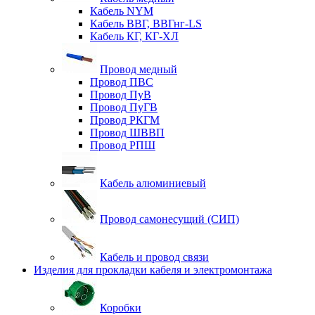
Кабель NYM
Кабель ВВГ, ВВГнг-LS
Кабель КГ, КГ-ХЛ
Провод медный
Провод ПВС
Провод ПуВ
Провод ПуГВ
Провод РКГМ
Провод ШВВП
Провод РПШ
Кабель алюминиевый
Провод самонесущий (СИП)
Кабель и провод связи
Изделия для прокладки кабеля и электромонтажа
Коробки