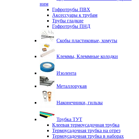
ним
Гофротрубы ПВХ
Аксессуары к трубам
Трубы гладкие
Гофротрубы ПНД
Скобы пластиковые, хомуты
Клеммы, Клеммные колодки
Изолента
Металлорукав
Наконечники, гильзы
Трубка ТУТ
Клеевая термоусадочная трубка
Термоусадочная трубка на отрез
Термоусадочная трубка в наборах