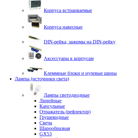
Корпуса встраиваемые
Корпуса навесные
DIN-рейка, зажимы на DIN-рейку
Аксессуары к корпусам
Клеммные блоки и нулевые шины
Лампы (источники света)
Лампы светодиодные
Линейные
Капсульные
Отражатель (рефлектор)
Грушевидные
Свеча
Шарообразная
GX53