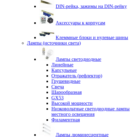
DIN-рейка, зажимы на DIN-рейку
Аксессуары к корпусам
Клеммные блоки и нулевые шины
Лампы (источники света)
Лампы светодиодные
Линейные
Капсульные
Отражатель (рефлектор)
Грушевидные
Свеча
Шарообразная
GX53
Высокой мощности
Низковольтные светодиодные лампы
местного освещения
Филаментная
Лампы люминесцентные