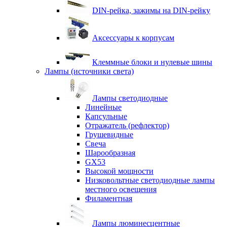
DIN-рейка, зажимы на DIN-рейку
Аксессуары к корпусам
Клеммные блоки и нулевые шины
Лампы (источники света)
Лампы светодиодные
Линейные
Капсульные
Отражатель (рефлектор)
Грушевидные
Свеча
Шарообразная
GX53
Высокой мощности
Низковольтные светодиодные лампы
местного освещения
Филаментная
Лампы люминесцентные