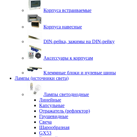
Корпуса встраиваемые
Корпуса навесные
DIN-рейка, зажимы на DIN-рейку
Аксессуары к корпусам
Клеммные блоки и нулевые шины
Лампы (источники света)
Лампы светодиодные
Линейные
Капсульные
Отражатель (рефлектор)
Грушевидные
Свеча
Шарообразная
GX53