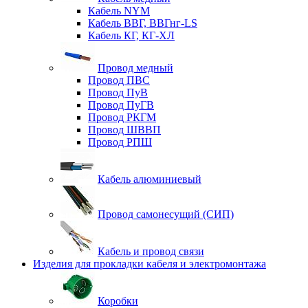
Кабель NYM
Кабель ВВГ, ВВГнг-LS
Кабель КГ, КГ-ХЛ
Провод медный
Провод ПВС
Провод ПуВ
Провод ПуГВ
Провод РКГМ
Провод ШВВП
Провод РПШ
Кабель алюминиевый
Провод самонесущий (СИП)
Кабель и провод связи
Изделия для прокладки кабеля и электромонтажа
Коробки