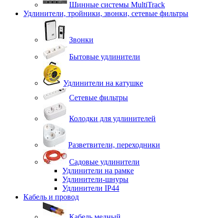
Шинные системы MultiTrack
Удлинители, тройники, звонки, сетевые фильтры
Звонки
Бытовые удлинители
Удлинители на катушке
Сетевые фильтры
Колодки для удлинителей
Разветвители, переходники
Садовые удлинители
Удлинители на рамке
Удлинители-шнуры
Удлинители IP44
Кабель и провод
Кабель медный