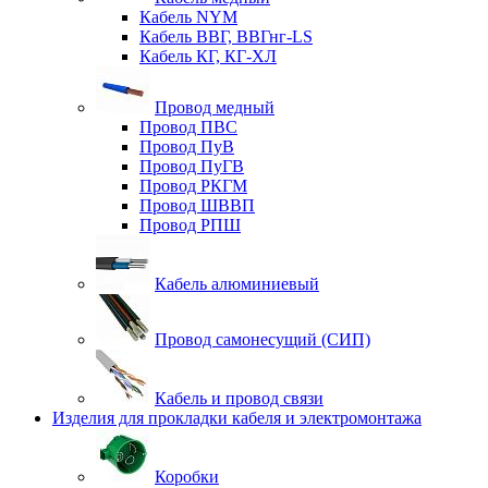
Кабель NYM
Кабель ВВГ, ВВГнг-LS
Кабель КГ, КГ-ХЛ
Провод медный
Провод ПВС
Провод ПуВ
Провод ПуГВ
Провод РКГМ
Провод ШВВП
Провод РПШ
Кабель алюминиевый
Провод самонесущий (СИП)
Кабель и провод связи
Изделия для прокладки кабеля и электромонтажа
Коробки