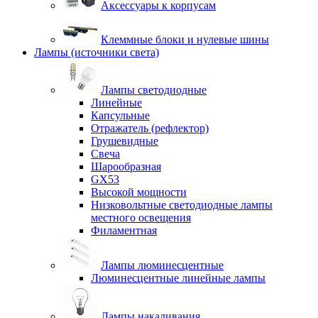
Аксессуары к корпусам
Клеммные блоки и нулевые шины
Лампы (источники света)
Лампы светодиодные
Линейные
Капсульные
Отражатель (рефлектор)
Грушевидные
Свеча
Шарообразная
GX53
Высокой мощности
Низковольтные светодиодные лампы
местного освещения
Филаментная
Лампы люминесцентные
Люминесцентные линейные лампы
Лампы накаливания