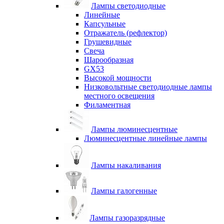
Лампы светодиодные
Линейные
Капсульные
Отражатель (рефлектор)
Грушевидные
Свеча
Шарообразная
GX53
Высокой мощности
Низковольтные светодиодные лампы
местного освещения
Филаментная
Лампы люминесцентные
Люминесцентные линейные лампы
Лампы накаливания
Лампы галогенные
Лампы газоразрядные