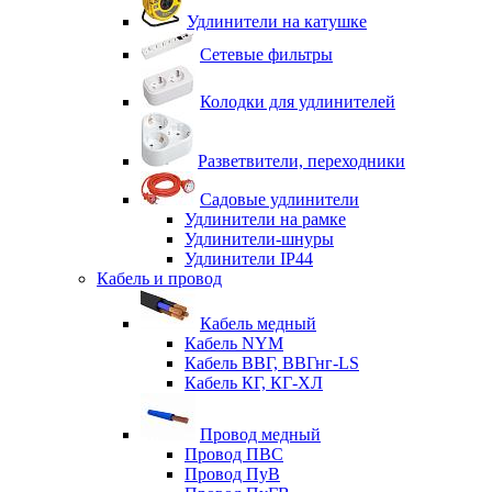
Удлинители на катушке
Сетевые фильтры
Колодки для удлинителей
Разветвители, переходники
Садовые удлинители
Удлинители на рамке
Удлинители-шнуры
Удлинители IP44
Кабель и провод
Кабель медный
Кабель NYM
Кабель ВВГ, ВВГнг-LS
Кабель КГ, КГ-ХЛ
Провод медный
Провод ПВС
Провод ПуВ