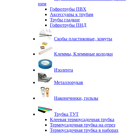
ним
Гофротрубы ПВХ
Аксессуары к трубам
Трубы гладкие
Гофротрубы ПНД
Скобы пластиковые, хомуты
Клеммы, Клеммные колодки
Изолента
Металлорукав
Наконечники, гильзы
Трубка ТУТ
Клеевая термоусадочная трубка
Термоусадочная трубка на отрез
Термоусадочная трубка в наборах