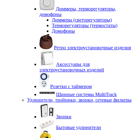
Диммеры, терморегуляторы,
домофоны
Диммеры (светорегуляторы)
Терморегуляторы (термостаты)
Домофоны
Ретро электроустановочные изделия
Аксессуары для
электроустановочных изделий
Розетки с таймером
Шинные системы MultiTrack
Удлинители, тройники, звонки, сетевые фильтры
Звонки
Бытовые удлинители