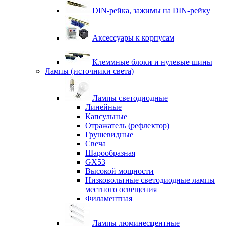
DIN-рейка, зажимы на DIN-рейку
Аксессуары к корпусам
Клеммные блоки и нулевые шины
Лампы (источники света)
Лампы светодиодные
Линейные
Капсульные
Отражатель (рефлектор)
Грушевидные
Свеча
Шарообразная
GX53
Высокой мощности
Низковольтные светодиодные лампы
местного освещения
Филаментная
Лампы люминесцентные