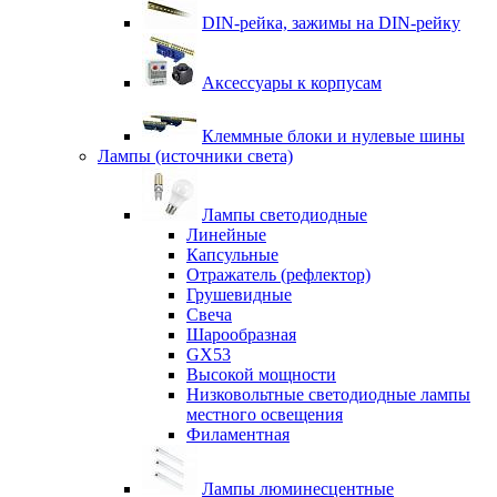
DIN-рейка, зажимы на DIN-рейку
Аксессуары к корпусам
Клеммные блоки и нулевые шины
Лампы (источники света)
Лампы светодиодные
Линейные
Капсульные
Отражатель (рефлектор)
Грушевидные
Свеча
Шарообразная
GX53
Высокой мощности
Низковольтные светодиодные лампы
местного освещения
Филаментная
Лампы люминесцентные