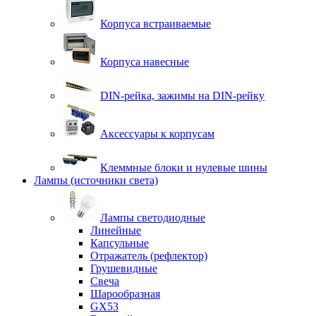
Корпуса встраиваемые
Корпуса навесные
DIN-рейка, зажимы на DIN-рейку
Аксессуары к корпусам
Клеммные блоки и нулевые шины
Лампы (источники света)
Лампы светодиодные
Линейные
Капсульные
Отражатель (рефлектор)
Грушевидные
Свеча
Шарообразная
GX53