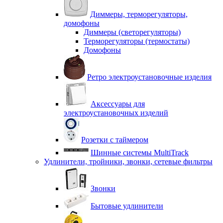
Диммеры, терморегуляторы,
домофоны
Диммеры (светорегуляторы)
Терморегуляторы (термостаты)
Домофоны
Ретро электроустановочные изделия
Аксессуары для
электроустановочных изделий
Розетки с таймером
Шинные системы MultiTrack
Удлинители, тройники, звонки, сетевые фильтры
Звонки
Бытовые удлинители