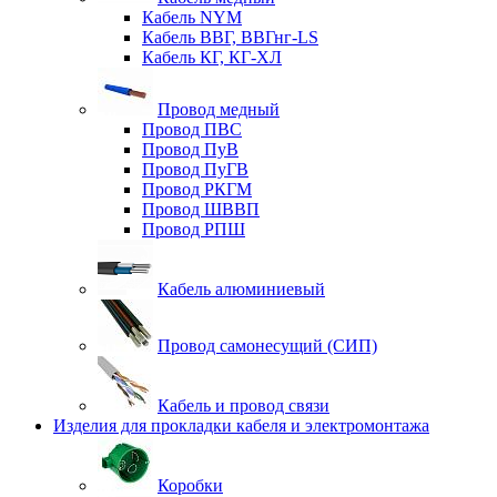
Кабель NYM
Кабель ВВГ, ВВГнг-LS
Кабель КГ, КГ-ХЛ
Провод медный
Провод ПВС
Провод ПуВ
Провод ПуГВ
Провод РКГМ
Провод ШВВП
Провод РПШ
Кабель алюминиевый
Провод самонесущий (СИП)
Кабель и провод связи
Изделия для прокладки кабеля и электромонтажа
Коробки