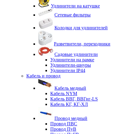
Удлинители на катушке
Сетевые фильтры
Колодки для удлинителей
Разветвители, переходники
Садовые удлинители
Удлинители на рамке
Удлинители-шнуры
Удлинители IP44
Кабель и провод
Кабель медный
Кабель NYM
Кабель ВВГ, ВВГнг-LS
Кабель КГ, КГ-ХЛ
Провод медный
Провод ПВС
Провод ПуВ