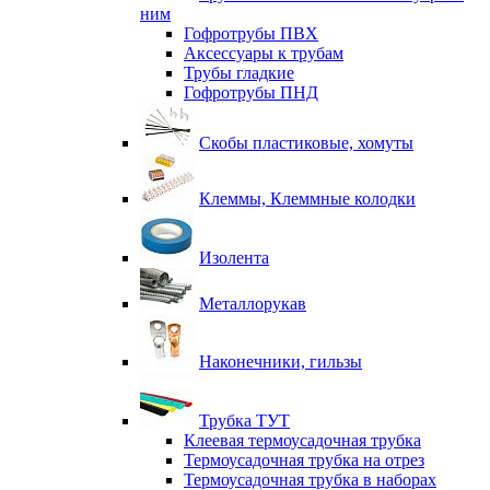
ним
Гофротрубы ПВХ
Аксессуары к трубам
Трубы гладкие
Гофротрубы ПНД
Скобы пластиковые, хомуты
Клеммы, Клеммные колодки
Изолента
Металлорукав
Наконечники, гильзы
Трубка ТУТ
Клеевая термоусадочная трубка
Термоусадочная трубка на отрез
Термоусадочная трубка в наборах