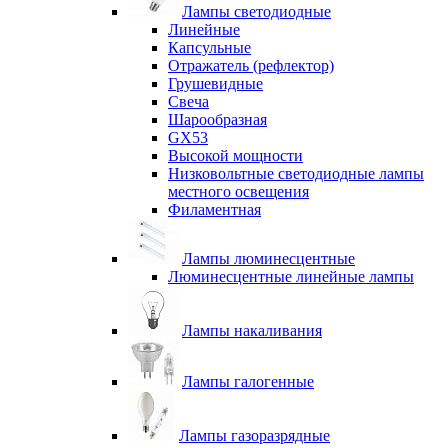
Лампы светодиодные
Линейные
Капсульные
Отражатель (рефлектор)
Грушевидные
Свеча
Шарообразная
GX53
Высокой мощности
Низковольтные светодиодные лампы
местного освещения
Филаментная
Лампы люминесцентные
Люминесцентные линейные лампы
Лампы накаливания
Лампы галогенные
Лампы газоразрядные