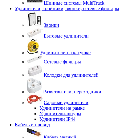
Шинные системы MultiTrack
Удлинители, тройники, звонки, сетевые фильтры
Звонки
Бытовые удлинители
Удлинители на катушке
Сетевые фильтры
Колодки для удлинителей
Разветвители, переходники
Садовые удлинители
Удлинители на рамке
Удлинители-шнуры
Удлинители IP44
Кабель и провод
Кабель медный