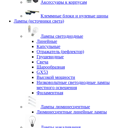
Аксессуары к корпусам
Клеммные блоки и нулевые шины
Лампы (источники света)
Лампы светодиодные
Линейные
Капсульные
Отражатель (рефлектор)
Грушевидные
Свеча
Шарообразная
GX53
Высокой мощности
Низковольтные светодиодные лампы
местного освещения
Филаментная
Лампы люминесцентные
Люминесцентные линейные лампы
Лампы накаливания