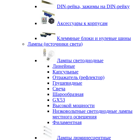
DIN-рейка, зажимы на DIN-рейку
Аксессуары к корпусам
Клеммные блоки и нулевые шины
Лампы (источники света)
Лампы светодиодные
Линейные
Капсульные
Отражатель (рефлектор)
Грушевидные
Свеча
Шарообразная
GX53
Высокой мощности
Низковольтные светодиодные лампы
местного освещения
Филаментная
Лампы люминесцентные