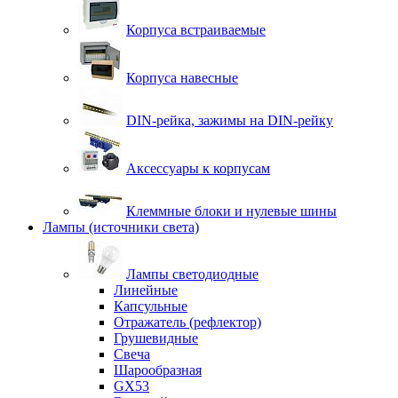
Корпуса встраиваемые
Корпуса навесные
DIN-рейка, зажимы на DIN-рейку
Аксессуары к корпусам
Клеммные блоки и нулевые шины
Лампы (источники света)
Лампы светодиодные
Линейные
Капсульные
Отражатель (рефлектор)
Грушевидные
Свеча
Шарообразная
GX53